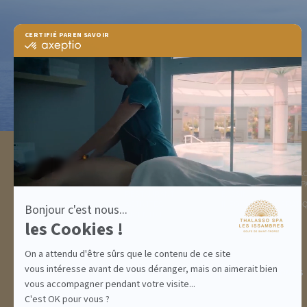
CERTIFIÉ PAR
EN SAVOIR PLUS SUR
certifié
par
Axeptio
-
En
savoir
plus
sur
Axeptio
DESTINATION
THALASSO SPA
GOLFE DE ST TROPEZ
LA THALASSO EN VIDÉ
HÉBERGEMENTS
CENTRE THALASSO SP
RESTAURANT
BASSIN
ACTIVITÉS
INFORMATIONS PRATI
Bonjour c'est nous...
INCENTIVE
les Cookies !
On a attendu d'être sûrs que le contenu de ce site
vous intéresse avant de vous déranger, mais on aimerait bien
ABONNEMENTS
IDÉES CADEAUX
PROMOS
vous accompagner pendant votre visite...
C'est OK pour vous ?