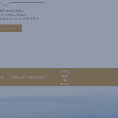
fié et personnalisé
commandes, cadeaux...
nces pour mon prochain séjour
 mon compte
HAUT
RE
NOUS CONTACTER
DE
PAGE