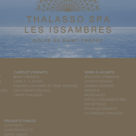
CURES ET FORFAITS
SOINS À LA CARTE
O
BONS CADEAUX
BOOSTER D'ÉNERGIE
A
CURE 2 - 5 JOURS
HYDROTHÉRAPIE
FORFAITS JOURNÉE ET DEMI-JOURNÉE
JAMBES LÉGÈRES
QUES
LES FORFAITS EN DUO
MINCEUR
CARTE THALASSO
MODELAGES
RITUELS RELAXANTS SPA
ESTHÉTIQUE
POUR LES ENFANTS
LES APÉROS THALASSO
PRODUITS THALGO
COFFRETS
LOVE PRODUCTS
SOINS VISAGE