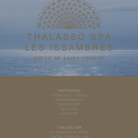
DESTINATION
GOLFE DE ST TROPEZ
HÉBERGEMENTS
RESTAURANT
ACTIVITÉS
INCENTIVE
THALASSO SPA
LA THALASSO EN VIDÉO
CENTRE THALASSO SPA