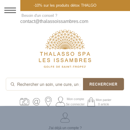
Menu
-10% sur les produits détox THALGO
DESTINATION
Besoin d'un conseil ?
contact@thalassoissambres.com
THALASSO SPA
CURES ET FORFAITS
SOINS À LA CARTE
ABONNEMENTS
IDÉES CADEAUX
RECHERCHER
PROMOS
Mon compte
Mon panier
Se connecter
0 article
PRODUITS THALGO
J'ai déjà un compte ?