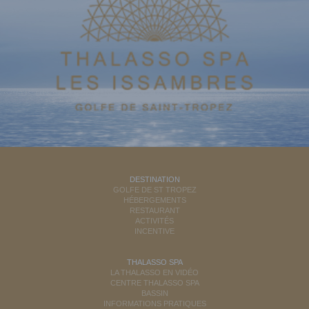
DESTINATION
GOLFE DE ST TROPEZ
HÉBERGEMENTS
RESTAURANT
ACTIVITÉS
INCENTIVE
THALASSO SPA
LA THALASSO EN VIDÉO
CENTRE THALASSO SPA
BASSIN
INFORMATIONS PRATIQUES