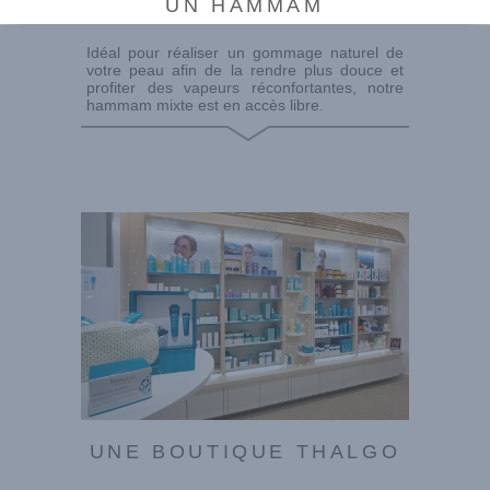
UN HAMMAM
Idéal pour réaliser un gommage naturel de
votre peau afin de la rendre plus douce et
profiter des vapeurs réconfortantes, notre
hammam mixte est en accès libre.
UNE BOUTIQUE THALGO