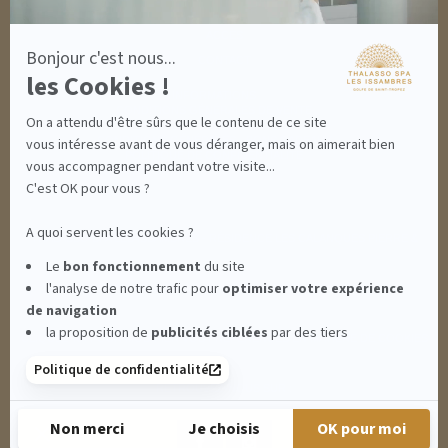
MON PANIER
ACCÈS
Bonjour c'est nous...
CONTACT
les Cookies !
INFORMATIONS
CONDITIONS GÉNÉRALES DE VENTE
On a attendu d'être sûrs que le contenu de ce site
MENTIONS LÉGALES
CONDITIONS GÉNÉRALES - BONS CADEAUX
vous intéresse avant de vous déranger, mais on aimerait bien
POLITIQUE DE CONFIDENTIALITÉ
vous accompagner pendant votre visite...
C'est OK pour vous ?
A quoi servent les cookies ?
THALASSO SPA LES ISSAMBRES - RÉSIDENCE LES CALANQUES PIERRE &
Le
bon fonctionnement
du site
l'analyse de notre trafic pour
optimiser
votre expérience
VACANCES**** - BOULEVARD DU MÉROU - 83380 LES ISSAMBRES -
de navigation
la proposition de
publicités ciblées
par des tiers
CLIQUEZ-ICI POUR MODIFIER VOS PRÉFÉRENCES EN MATIÈRE DE COOKIES
Politique de confidentialité
RETROUVEZ-NOUS SUR :
Non merci
Je choisis
OK pour moi