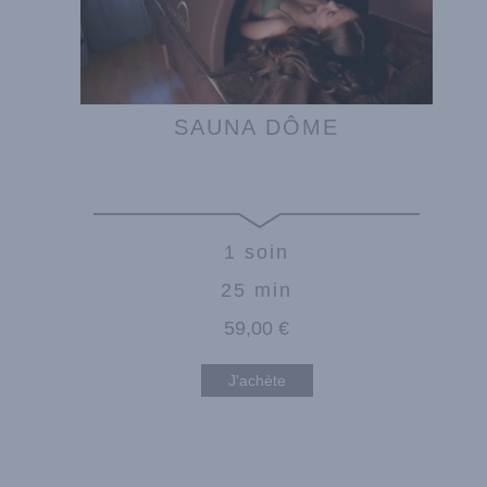
SAUNA DÔME
1 soin
25 min
59
,00
€
J'achète