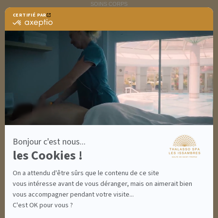
SOINS CORPS
MINCEUR
CERTIFIÉ PAR
RITUELS SOINS SPA
certifié
SOINS HOMME
par
SOLAIRES
Axeptio
NUTRITION / INFUSIONS
-
OUTLET
En
savoir
plus
DÉCOUVRIR EN IMAGES
sur
NEWSLETTERS
Axeptio
8 BONNES RAISONS DE VENIR
MON COMPTE
MON PANIER
ACCÈS
Bonjour c'est nous...
CONTACT
les Cookies !
INFORMATIONS
CONDITIONS GÉNÉRALES DE VENTE
On a attendu d'être sûrs que le contenu de ce site
MENTIONS LÉGALES
CONDITIONS GÉNÉRALES - BONS CADEAUX
vous intéresse avant de vous déranger, mais on aimerait bien
POLITIQUE DE CONFIDENTIALITÉ
vous accompagner pendant votre visite...
C'est OK pour vous ?