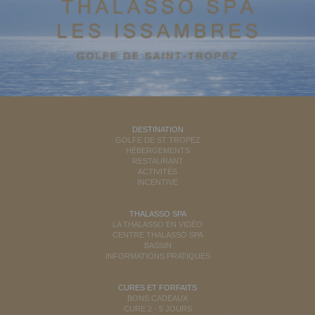
DESTINATION
GOLFE DE ST TROPEZ
HÉBERGEMENTS
RESTAURANT
ACTIVITÉS
INCENTIVE
THALASSO SPA
LA THALASSO EN VIDÉO
CENTRE THALASSO SPA
BASSIN
INFORMATIONS PRATIQUES
CURES ET FORFAITS
BONS CADEAUX
CURE 2 - 5 JOURS