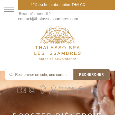
Menu
-10% sur les produits détox THALGO
DESTINATION
Besoin d'un conseil ?
contact@thalassoissambres.com
THALASSO SPA
CURES ET FORFAITS
SOINS À LA CARTE
ABONNEMENTS
IDÉES CADEAUX
RECHERCHER
PROMOS
Mon compte
Mon panier
Se connecter
0 article
PRODUITS THALGO