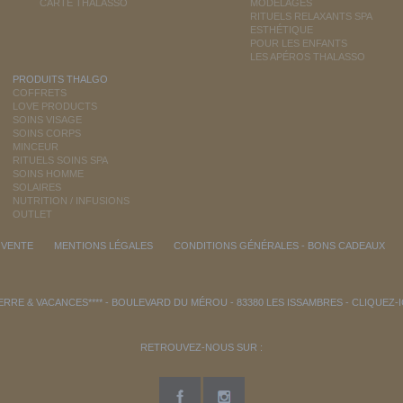
CARTE THALASSO
MODELAGES
RITUELS RELAXANTS SPA
ESTHÉTIQUE
POUR LES ENFANTS
LES APÉROS THALASSO
PRODUITS THALGO
COFFRETS
LOVE PRODUCTS
SOINS VISAGE
SOINS CORPS
MINCEUR
RITUELS SOINS SPA
SOINS HOMME
SOLAIRES
NUTRITION / INFUSIONS
OUTLET
 VENTE
MENTIONS LÉGALES
CONDITIONS GÉNÉRALES - BONS CADEAUX
RRE & VACANCES**** - BOULEVARD DU MÉROU - 83380 LES ISSAMBRES -
CLIQUEZ-
RETROUVEZ-NOUS SUR :
n garantissant la conformité avec les réglementations. Personnalisez vos préférences pour c