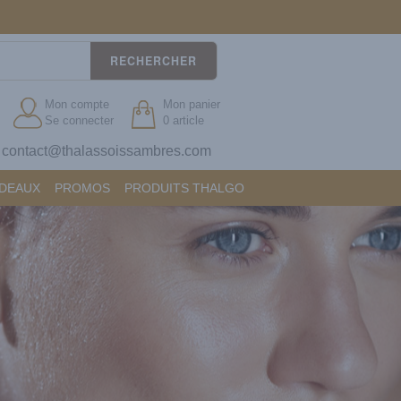
RECHERCHER
Mon compte
Mon panier
Se connecter
0 article
contact@thalassoissambres.com
?
ADEAUX
PROMOS
PRODUITS THALGO