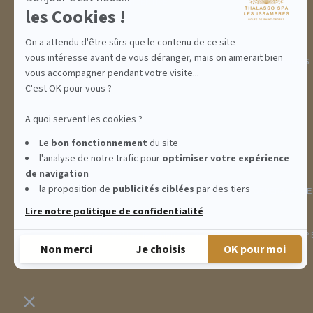
INCENTIVE
les Cookies !
On a attendu d'être sûrs que le contenu de ce site
vous intéresse avant de vous déranger, mais on aimerait bien
ABONNEMENTS
IDÉES CADEAUX
PROMOS
vous accompagner pendant votre visite...
C'est OK pour vous ?
A quoi servent les cookies ?
Le
bon fonctionnement
du site
l'analyse de notre trafic pour
optimiser
votre expérience
de navigation
la proposition de
publicités ciblées
par des tiers
INFORMATIONS
CONDITIONS GÉNÉRALES DE
Lire notre politique de confidentialité
THALASSO SPA LES ISSAMBRES - RÉSIDENCE LES CALANQUES PIE
Non merci
Je choisis
OK pour moi
Plateforme de Gestion du Consentement : Personnalisez vos Options
Axeptio consent
Notre plateforme vous permet d'adapter et de gérer vos paramètres de confidentialité, e