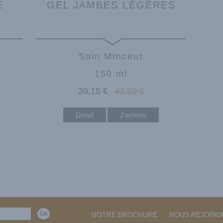
E
GEL JAMBES LÉGÈRES
Soin MInceur
150 ml
39
,15
€
43
,50
€
Détail
NOTRE BROCHURE
NOUS REJOIND