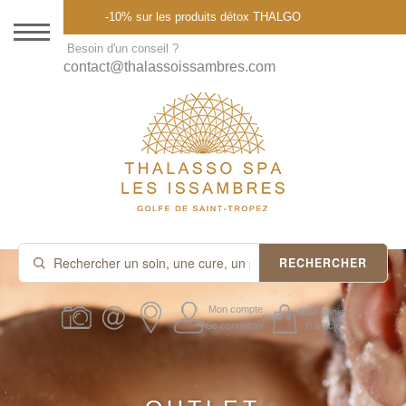
Menu
-10% sur les produits détox THALGO
DESTINATION
Besoin d'un conseil ?
contact@thalassoissambres.com
THALASSO SPA
CURES ET FORFAITS
SOINS À LA CARTE
ABONNEMENTS
IDÉES CADEAUX
RECHERCHER
PROMOS
Mon compte
Mon panier
Se connecter
0 article
PRODUITS THALGO