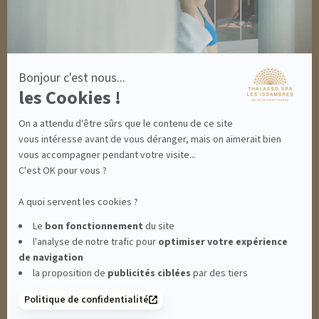
8 BONNES RAISONS DE VENIR
MON COMPTE
MON PANIER
ACCÈS
Bonjour c'est nous...
CONTACT
les Cookies !
INFORMATIONS
CONDITIONS GÉNÉRALES DE VENTE
On a attendu d'être sûrs que le contenu de ce site
MENTIONS LÉGALES
CONDITIONS GÉNÉRALES - BONS CADEAUX
vous intéresse avant de vous déranger, mais on aimerait bien
POLITIQUE DE CONFIDENTIALITÉ
vous accompagner pendant votre visite...
C'est OK pour vous ?
A quoi servent les cookies ?
THALASSO SPA LES ISSAMBRES - RÉSIDENCE LES CALANQUES PIERRE &
Le
bon fonctionnement
du site
l'analyse de notre trafic pour
optimiser
votre expérience
VACANCES**** - BOULEVARD DU MÉROU - 83380 LES ISSAMBRES -
de navigation
la proposition de
publicités ciblées
par des tiers
CLIQUEZ-ICI POUR MODIFIER VOS PRÉFÉRENCES EN MATIÈRE DE COOKIES
Politique de confidentialité
RETROUVEZ-NOUS SUR :