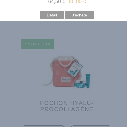
64
,50
€
86
,00
€
Détail
PROMOTION
POCHON HYALU-
PROCOLLAGÈNE