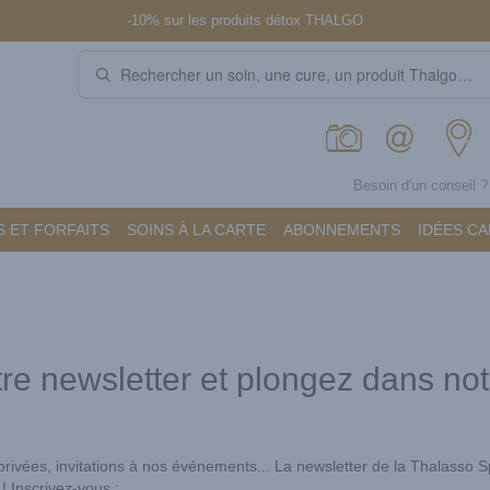
-10% sur les produits détox THALGO
Besoin d'un conseil 
 ET FORFAITS
SOINS À LA CARTE
ABONNEMENTS
IDÉES C
tre newsletter et plongez dans no
 privées, invitations à nos événements... La newsletter de la Thalasso 
 Inscrivez-vous :