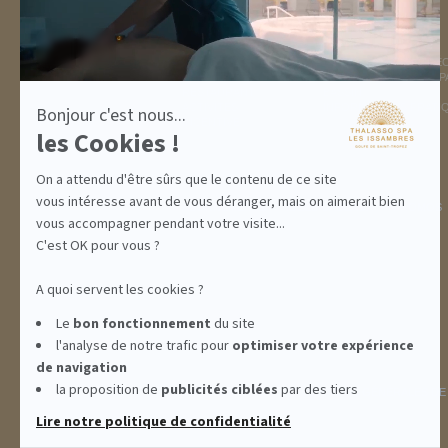
DESTINATION
THALASSO SPA
GOLFE DE ST TROPEZ
LA THALASSO EN VIDÉ
HÉBERGEMENTS
CENTRE THALASSO SP
RESTAURANT
BASSIN
ACTIVITÉS
INFORMATIONS PRATI
Bonjour c'est nous...
INCENTIVE
les Cookies !
On a attendu d'être sûrs que le contenu de ce site
vous intéresse avant de vous déranger, mais on aimerait bien
ABONNEMENTS
IDÉES CADEAUX
PROMOS
vous accompagner pendant votre visite...
C'est OK pour vous ?
A quoi servent les cookies ?
Le
bon fonctionnement
du site
l'analyse de notre trafic pour
optimiser
votre expérience
de navigation
la proposition de
publicités ciblées
par des tiers
INFORMATIONS
CONDITIONS GÉNÉRALES DE
Lire notre politique de confidentialité