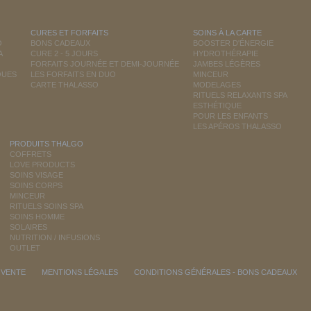
CURES ET FORFAITS
SOINS À LA CARTE
O
BONS CADEAUX
BOOSTER D'ÉNERGIE
A
CURE 2 - 5 JOURS
HYDROTHÉRAPIE
FORFAITS JOURNÉE ET DEMI-JOURNÉE
JAMBES LÉGÈRES
QUES
LES FORFAITS EN DUO
MINCEUR
CARTE THALASSO
MODELAGES
RITUELS RELAXANTS SPA
ESTHÉTIQUE
POUR LES ENFANTS
LES APÉROS THALASSO
PRODUITS THALGO
COFFRETS
LOVE PRODUCTS
SOINS VISAGE
SOINS CORPS
MINCEUR
RITUELS SOINS SPA
SOINS HOMME
SOLAIRES
NUTRITION / INFUSIONS
OUTLET
 VENTE
MENTIONS LÉGALES
CONDITIONS GÉNÉRALES - BONS CADEAUX