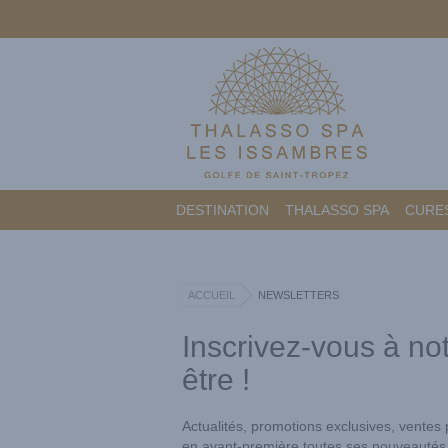
DESTINATION
THALASSO SPA
CURES
ACCUEIL
NEWSLETTERS
Inscrivez-vous à no
être !
Actualités, promotions exclusives, ventes
en avant-première toutes ses nouveautés !