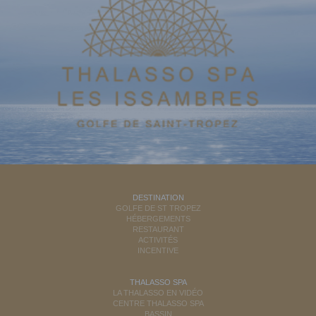
DESTINATION
GOLFE DE ST TROPEZ
HÉBERGEMENTS
RESTAURANT
ACTIVITÉS
INCENTIVE
THALASSO SPA
LA THALASSO EN VIDÉO
CENTRE THALASSO SPA
BASSIN