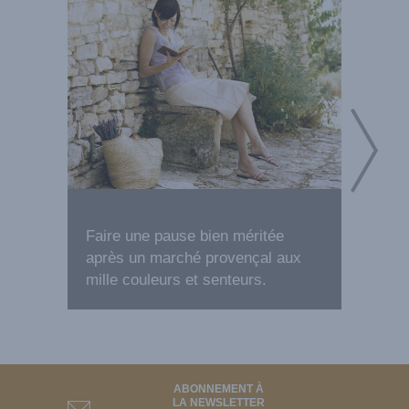
Faire une pause bien méritée
Dans le
après un marché provençal aux
plage 
mille couleurs et senteurs.
votre p
ABONNEMENT À
LA NEWSLETTER