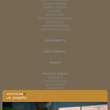
BOOSTER D'ÉNERGIE
HYDROTHÉRAPIE
JAMBES LÉGÈRES
MINCEUR
MODELAGES
RITUELS RELAXANTS SPA
ESTHÉTIQUE
POUR LES ENFANTS
LES APÉROS THALASSO
ABONNEMENTS
IDÉES CADEAUX
PROMOS
PRODUITS THALGO
COFFRETS
LOVE PRODUCTS
SOINS VISAGE
SOINS CORPS
MINCEUR
CERTIFIÉ PAR
RITUELS SOINS SPA
certifié
SOINS HOMME
par
SOLAIRES
Axeptio
NUTRITION / INFUSIONS
-