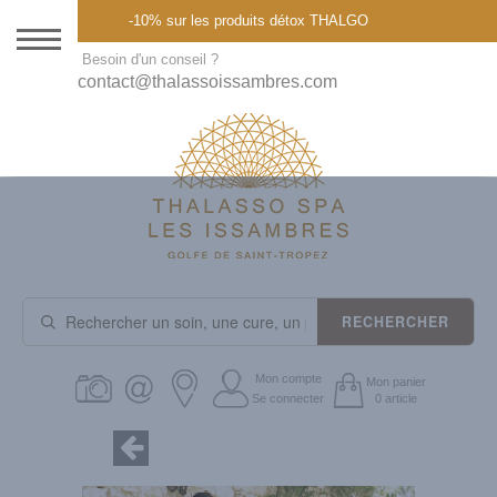
Menu
-10% sur les produits détox THALGO
DESTINATION
Besoin d'un conseil ?
contact@thalassoissambres.com
THALASSO SPA
CURES ET FORFAITS
SOINS À LA CARTE
ABONNEMENTS
IDÉES CADEAUX
RECHERCHER
PROMOS
Mon compte
Mon panier
Se connecter
0 article
PRODUITS THALGO