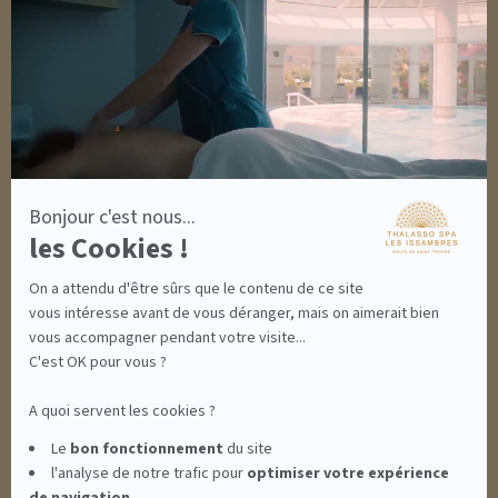
OUTLET
En
savoir
plus
DÉCOUVRIR EN IMAGES
sur
NEWSLETTERS
Axeptio
8 BONNES RAISONS DE VENIR
MON COMPTE
MON PANIER
ACCÈS
Bonjour c'est nous...
CONTACT
les Cookies !
INFORMATIONS
CONDITIONS GÉNÉRALES DE VENTE
On a attendu d'être sûrs que le contenu de ce site
MENTIONS LÉGALES
CONDITIONS GÉNÉRALES - BONS CADEAUX
vous intéresse avant de vous déranger, mais on aimerait bien
POLITIQUE DE CONFIDENTIALITÉ
vous accompagner pendant votre visite...
C'est OK pour vous ?
A quoi servent les cookies ?
THALASSO SPA LES ISSAMBRES - RÉSIDENCE LES CALANQUES PIERRE &
Le
bon fonctionnement
du site
l'analyse de notre trafic pour
optimiser
votre expérience
VACANCES**** - BOULEVARD DU MÉROU - 83380 LES ISSAMBRES -