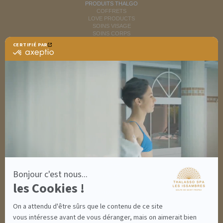
PRODUITS THALGO
COFFRETS
LOVE PRODUCTS
SOINS VISAGE
SOINS CORPS
MINCEUR
CERTIFIÉ PAR
RITUELS SOINS SPA
certifié
SOINS HOMME
par
SOLAIRES
Axeptio
NUTRITION / INFUSIONS
-
OUTLET
En
savoir
plus
DÉCOUVRIR EN IMAGES
sur
NEWSLETTERS
Axeptio
8 BONNES RAISONS DE VENIR
MON COMPTE
MON PANIER
ACCÈS
Bonjour c'est nous...
CONTACT
les Cookies !
INFORMATIONS
CONDITIONS GÉNÉRALES DE VENTE
On a attendu d'être sûrs que le contenu de ce site
MENTIONS LÉGALES
CONDITIONS GÉNÉRALES - BONS CADEAUX
vous intéresse avant de vous déranger, mais on aimerait bien
POLITIQUE DE CONFIDENTIALITÉ