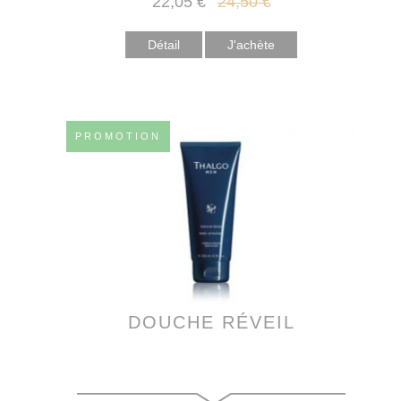
22
,05
€
24
,50
€
Détail
PROMOTION
DOUCHE RÉVEIL