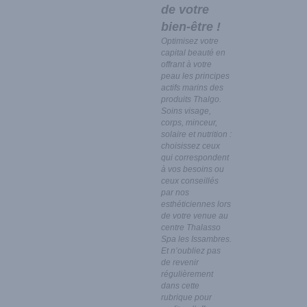
de votre
bien-être !
Optimisez votre
capital beauté en
offrant à votre
peau les principes
actifs marins des
produits Thalgo.
Soins visage,
corps, minceur,
solaire et nutrition :
choisissez ceux
qui correspondent
à vos besoins ou
ceux conseillés
par nos
esthéticiennes lors
de votre venue au
centre Thalasso
Spa les Issambres.
Et n’oubliez pas
de revenir
régulièrement
dans cette
rubrique pour