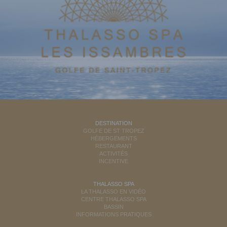
DESTINATION
GOLFE DE ST TROPEZ
HÉBERGEMENTS
RESTAURANT
ACTIVITÉS
INCENTIVE
THALASSO SPA
LA THALASSO EN VIDÉO
CENTRE THALASSO SPA
BASSIN
INFORMATIONS PRATIQUES