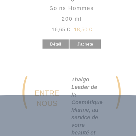
Soins Hommes
200 ml
16
,65
€
18
,50
€
Détail
Thalgo
Leader de
ENTRE
la
NOUS
Cosmétique
Marine, au
service de
votre
beauté et