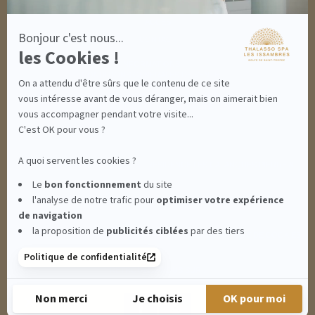
MON PANIER
ACCÈS
Bonjour c'est nous...
CONTACT
les Cookies !
INFORMATIONS
CONDITIONS GÉNÉRALES DE VENTE
On a attendu d'être sûrs que le contenu de ce site
MENTIONS LÉGALES
CONDITIONS GÉNÉRALES - BONS CADEAUX
vous intéresse avant de vous déranger, mais on aimerait bien
POLITIQUE DE CONFIDENTIALITÉ
vous accompagner pendant votre visite...
C'est OK pour vous ?
A quoi servent les cookies ?
THALASSO SPA LES ISSAMBRES - RÉSIDENCE LES CALANQUES PIERRE &
Le
bon fonctionnement
du site
l'analyse de notre trafic pour
optimiser
votre expérience
VACANCES**** - BOULEVARD DU MÉROU - 83380 LES ISSAMBRES -
de navigation
la proposition de
publicités ciblées
par des tiers
CLIQUEZ-ICI POUR MODIFIER VOS PRÉFÉRENCES EN MATIÈRE DE COOKIES
Politique de confidentialité
RETROUVEZ-NOUS SUR :
Non merci
Je choisis
OK pour moi