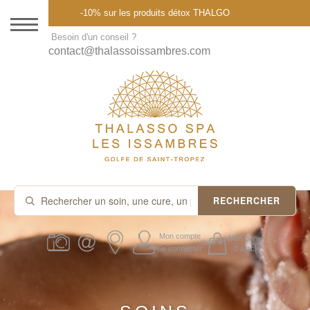
Menu
-10% sur les produits détox THALGO
DESTINATION
Besoin d'un conseil ?
contact@thalassoissambres.com
THALASSO SPA
CURES ET FORFAITS
SOINS À LA CARTE
ABONNEMENTS
IDÉES CADEAUX
RECHERCHER
PROMOS
Mon compte
Mon panier
Se connecter
0 article
PRODUITS THALGO