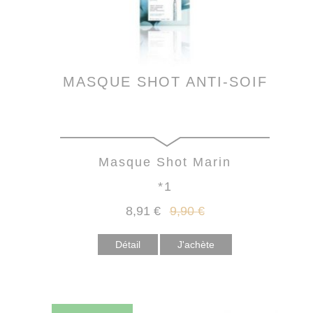
MASQUE SHOT ANTI-SOIF
Masque Shot Marin
*1
8
,91
€
9
,90
€
Détail