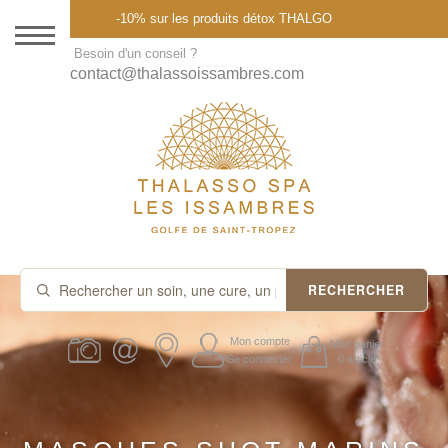
Menu
-10% sur les produits détox THALGO
DESTINATION
Besoin d'un conseil ?
contact@thalassoissambres.com
THALASSO SPA
CURES ET FORFAITS
SOINS À LA CARTE
ABONNEMENTS
IDÉES CADEAUX
RECHERCHER
PROMOS
Mon compte
Mon panier
Se connecter
0 article
PRODUITS THALGO