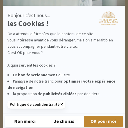
MON PANIER
ACCÈS
Bonjour c'est nous...
CONTACT
les Cookies !
INFORMATIONS
CONDITIONS GÉNÉRALES DE VENTE
On a attendu d'être sûrs que le contenu de ce site
MENTIONS LÉGALES
CONDITIONS GÉNÉRALES - BONS CADEAUX
vous intéresse avant de vous déranger, mais on aimerait bien
POLITIQUE DE CONFIDENTIALITÉ
vous accompagner pendant votre visite...
C'est OK pour vous ?
A quoi servent les cookies ?
THALASSO SPA LES ISSAMBRES - RÉSIDENCE LES CALANQUES PIERRE &
Le
bon fonctionnement
du site
l'analyse de notre trafic pour
optimiser
votre expérience
VACANCES**** - BOULEVARD DU MÉROU - 83380 LES ISSAMBRES -
de navigation
la proposition de
publicités ciblées
par des tiers
CLIQUEZ-ICI POUR MODIFIER VOS PRÉFÉRENCES EN MATIÈRE DE COOKIES
Politique de confidentialité
RETROUVEZ-NOUS SUR :
Non merci
Je choisis
OK pour moi