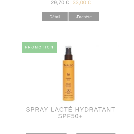
29
,70
€
33
,00
€
Détail
PROMOTION
SPRAY LACTÉ HYDRATANT
SPF50+