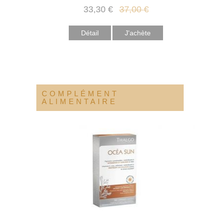
33
,30
€
37
,00
€
Détail
COMPLÉMENT
ALIMENTAIRE