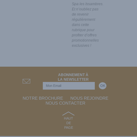
Spa les Issambres.
Et n’oubliez pas
de revenir
régulièrement
dans cette
rubrique pour
profiter d’offres
promotionnelles
exclusives !
ABONNEMENT À
LA NEWSLETTER
NOTRE BROCHURE
NOUS REJOINDRE
NOUS CONTACTER
HAUT
DE
PAGE