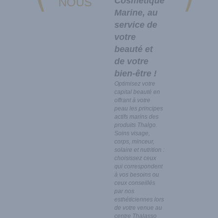
NOUS
Cosmétique
Marine, au
service de
votre
beauté et
de votre
bien-être !
Optimisez votre
capital beauté en
offrant à votre
peau les principes
actifs marins des
produits Thalgo.
Soins visage,
corps, minceur,
solaire et nutrition :
choisissez ceux
qui correspondent
à vos besoins ou
ceux conseillés
par nos
esthéticiennes lors
de votre venue au
centre Thalasso