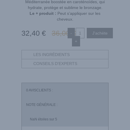
Méditerranée boostée en caroténoïdes, qui
hydrate, protège et sublime le bronzage.
Le + produit :
Peut s’appliquer sur les
cheveux.
32
,40
€
36
,00
€
-
+
LES INGRÉDIENTS
CONSEILS D'EXPERTS
0
AVISCLIENTS :
NOTE GÉNÉRALE :
NaN
étoiles sur 5