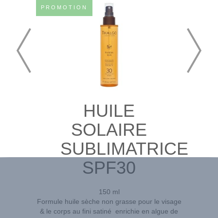
PROMOTION
HUILE
SOLAIRE
SUBLIMATRICE
SPF30
150 ml
Formule huile sèche non grasse pour le visage
& le corps au fini satiné enrichie en algue de