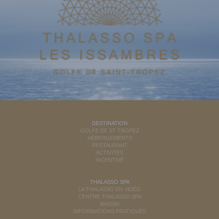
DESTINATION
GOLFE DE ST TROPEZ
HÉBERGEMENTS
RESTAURANT
ACTIVITÉS
INCENTIVE
THALASSO SPA
LA THALASSO EN VIDÉO
CENTRE THALASSO SPA
BASSIN
INFORMATIONS PRATIQUES