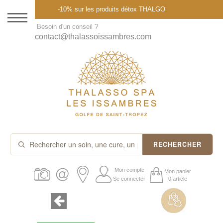
Menu
-10% sur les produits détox THALGO
DESTINATION
Besoin d'un conseil ?
contact@thalassoissambres.com
THALASSO SPA
CURES ET FORFAITS
SOINS À LA CARTE
ABONNEMENTS
IDÉES CADEAUX
RECHERCHER
PROMOS
Mon compte
Mon panier
Se connecter
0 article
PRODUITS THALGO