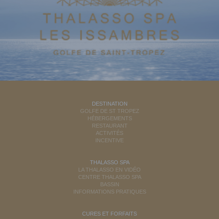
DESTINATION
GOLFE DE ST TROPEZ
HÉBERGEMENTS
RESTAURANT
ACTIVITÉS
INCENTIVE
THALASSO SPA
LA THALASSO EN VIDÉO
CENTRE THALASSO SPA
BASSIN
INFORMATIONS PRATIQUES
CURES ET FORFAITS