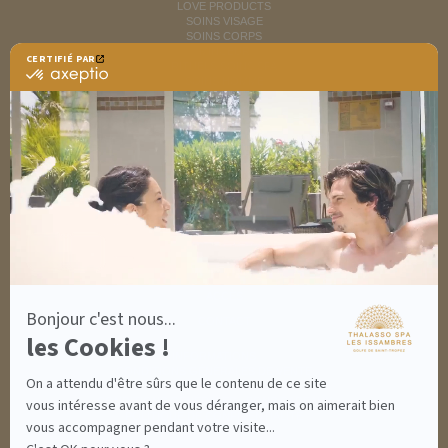
LOVE PRODUCTS
SOINS VISAGE
SOINS CORPS
MINCEUR
CERTIFIÉ PAR
RITUELS SOINS SPA
certifié
SOINS HOMME
par
SOLAIRES
Axeptio
NUTRITION / INFUSIONS
-
OUTLET
En
savoir
plus
DÉCOUVRIR EN IMAGES
sur
NEWSLETTERS
Axeptio
8 BONNES RAISONS DE VENIR
MON COMPTE
MON PANIER
ACCÈS
Bonjour c'est nous...
CONTACT
les Cookies !
INFORMATIONS
CONDITIONS GÉNÉRALES DE VENTE
On a attendu d'être sûrs que le contenu de ce site
MENTIONS LÉGALES
CONDITIONS GÉNÉRALES - BONS CADEAUX
vous intéresse avant de vous déranger, mais on aimerait bien
POLITIQUE DE CONFIDENTIALITÉ
vous accompagner pendant votre visite...