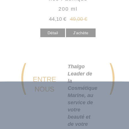
200 ml
44
,10
€
49
,00
€
Détail
Thalgo
Leader de
ENTRE
la
NOUS
Cosmétique
Marine, au
service de
votre
beauté et
de votre