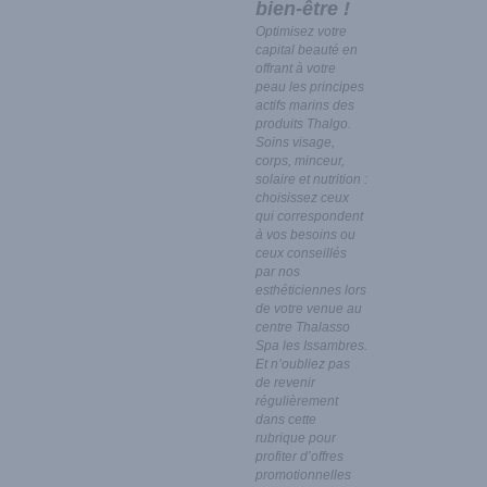
bien-être !
Optimisez votre
capital beauté en
offrant à votre
peau les principes
actifs marins des
produits Thalgo.
Soins visage,
corps, minceur,
solaire et nutrition :
choisissez ceux
qui correspondent
à vos besoins ou
ceux conseillés
par nos
esthéticiennes lors
de votre venue au
centre Thalasso
Spa les Issambres.
Et n’oubliez pas
de revenir
régulièrement
dans cette
rubrique pour
profiter d’offres
promotionnelles