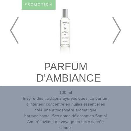
PROMOTION
PARFUM
D'AMBIANCE
100 ml
Inspiré des traditions ayurvédiques, ce parfum
d'intérieur concentré en huiles essentielles
créé une atmosphère aromatique
harmonisante. Ses notes délassantes Santal
Ambré invitent au voyage en terre sacrée
d'Inde.