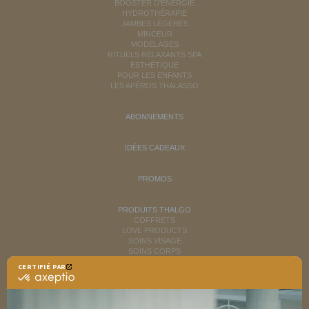
BOOSTER D'ÉNERGIE
HYDROTHÉRAPIE
JAMBES LÉGÈRES
MINCEUR
MODELAGES
RITUELS RELAXANTS SPA
ESTHÉTIQUE
POUR LES ENFANTS
LES APÉROS THALASSO
ABONNEMENTS
IDÉES CADEAUX
PROMOS
PRODUITS THALGO
COFFRETS
LOVE PRODUCTS
SOINS VISAGE
SOINS CORPS
MINCEUR
CERTIFIÉ PAR
RITUELS SOINS SPA
certifié
SOINS HOMME
par
SOLAIRES
Axeptio
NUTRITION / INFUSIONS
-