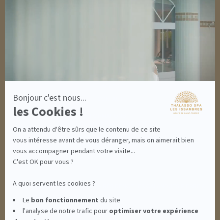
OUTLET
En
savoir
plus
DÉCOUVRIR EN IMAGES
sur
NEWSLETTERS
Axeptio
8 BONNES RAISONS DE VENIR
MON COMPTE
MON PANIER
ACCÈS
Bonjour c'est nous...
CONTACT
les Cookies !
INFORMATIONS
CONDITIONS GÉNÉRALES DE VENTE
On a attendu d'être sûrs que le contenu de ce site
MENTIONS LÉGALES
CONDITIONS GÉNÉRALES - BONS CADEAUX
vous intéresse avant de vous déranger, mais on aimerait bien
POLITIQUE DE CONFIDENTIALITÉ
vous accompagner pendant votre visite...
C'est OK pour vous ?
A quoi servent les cookies ?
THALASSO SPA LES ISSAMBRES - RÉSIDENCE LES CALANQUES PIERRE &
Le
bon fonctionnement
du site
l'analyse de notre trafic pour
optimiser
votre expérience
VACANCES**** - BOULEVARD DU MÉROU - 83380 LES ISSAMBRES -