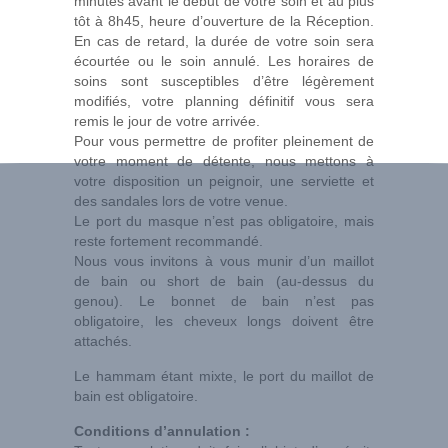
minutes avant le début de votre soin et au plus
tôt à 8h45, heure d’ouverture de la Réception.
En cas de retard, la durée de votre soin sera
écourtée ou le soin annulé. Les horaires de
soins sont susceptibles d’être légèrement
modifiés, votre planning définitif vous sera
remis le jour de votre arrivée.
Pour vous permettre de profiter pleinement de
votre moment de détente, nous mettons à
votre disposition un peignoir, une serviette et
des sandales lors de votre venue.
Le port du masque n’est pas obligatoire, mais
reste fortement recommandé.
Nous vous invitons à vous munir d’un maillot
de bain ou short de bain (au-dessus du
genou). Le bonnet de bain n’est pas
obligatoire, les cheveux longs doivent être
attachés.
Le hammam étant mixte, le port du maillot de
bain est obligatoire.
Conditions d’annulation :