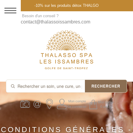
Menu
-10% sur les produits détox THALGO
DESTINATION
Besoin d'un conseil ?
contact@thalassoissambres.com
THALASSO SPA
CURES ET FORFAITS
SOINS À LA CARTE
ABONNEMENTS
IDÉES CADEAUX
RECHERCHER
PROMOS
Mon compte
Mon panier
Se connecter
0 article
PRODUITS THALGO
CONDITIONS GÉNÉRALES -