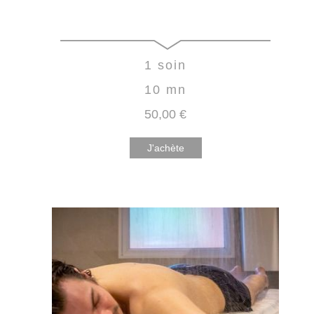
1 soin
10 mn
50
,00
€
J'achète