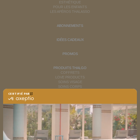
ESTHÉTIQUE
POUR LES ENFANTS
LES APÉROS THALASSO
ABONNEMENTS
IDÉES CADEAUX
PROMOS
PRODUITS THALGO
COFFRETS
LOVE PRODUCTS
SOINS VISAGE
SOINS CORPS
MINCEUR
CERTIFIÉ PAR
RITUELS SOINS SPA
certifié
SOINS HOMME
par
SOLAIRES
Axeptio
NUTRITION / INFUSIONS
-
OUTLET
En
savoir
plus
DÉCOUVRIR EN IMAGES
sur
NEWSLETTERS
Axeptio