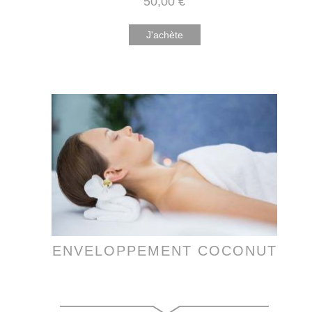
50
,00
€
J'achète
ENVELOPPEMENT COCONUT