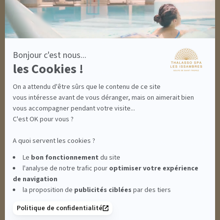
8 BONNES RAISONS DE VENIR
MON COMPTE
MON PANIER
ACCÈS
Bonjour c'est nous...
CONTACT
les Cookies !
INFORMATIONS
CONDITIONS GÉNÉRALES DE VENTE
On a attendu d'être sûrs que le contenu de ce site
MENTIONS LÉGALES
CONDITIONS GÉNÉRALES - BONS CADEAUX
vous intéresse avant de vous déranger, mais on aimerait bien
POLITIQUE DE CONFIDENTIALITÉ
vous accompagner pendant votre visite...
C'est OK pour vous ?
A quoi servent les cookies ?
THALASSO SPA LES ISSAMBRES - RÉSIDENCE LES CALANQUES PIERRE &
Le
bon fonctionnement
du site
l'analyse de notre trafic pour
optimiser
votre expérience
VACANCES**** - BOULEVARD DU MÉROU - 83380 LES ISSAMBRES -
de navigation
la proposition de
publicités ciblées
par des tiers
CLIQUEZ-ICI POUR MODIFIER VOS PRÉFÉRENCES EN MATIÈRE DE COOKIES
Politique de confidentialité
RETROUVEZ-NOUS SUR :