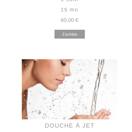
15 mn
60
,00
€
J'achète
DOUCHE À JET