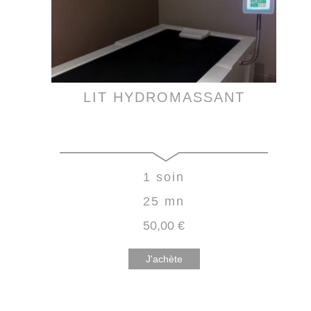
LIT HYDROMASSANT
1 soin
25 mn
50
,00
€
J'achète