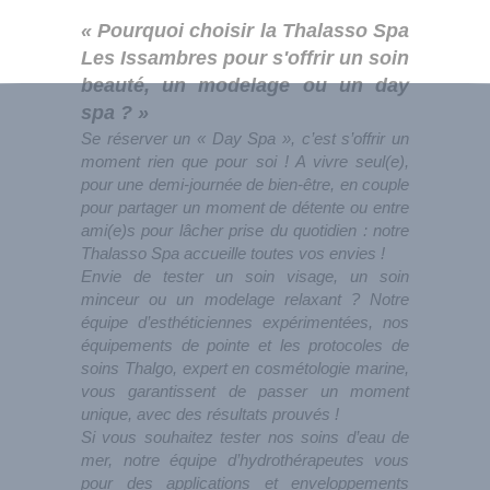
« Pourquoi choisir la Thalasso Spa
Les Issambres pour s'offrir un soin
beauté, un modelage ou un day
spa ? »
Se réserver un « Day Spa », c’est s’offrir un
moment rien que pour soi ! A vivre seul(e),
pour une demi-journée de bien-être, en couple
pour partager un moment de détente ou entre
ami(e)s pour lâcher prise du quotidien : notre
Thalasso Spa accueille toutes vos envies !
Envie de tester un soin visage, un soin
minceur ou un modelage relaxant ? Notre
équipe d’esthéticiennes expérimentées, nos
équipements de pointe et les protocoles de
soins Thalgo, expert en cosmétologie marine,
vous garantissent de passer un moment
unique, avec des résultats prouvés !
Si vous souhaitez tester nos soins d’eau de
mer, notre équipe d’hydrothérapeutes vous
pour des applications et enveloppements