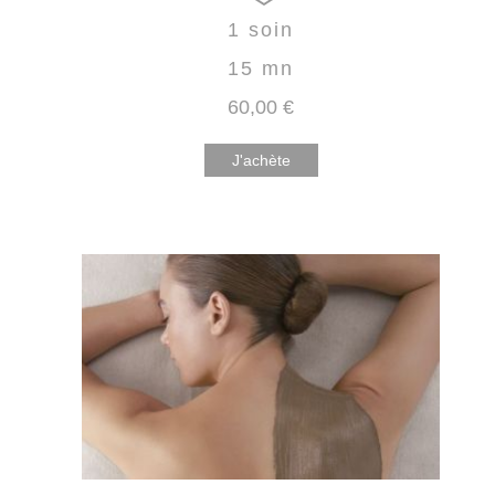
1 soin
15 mn
60
,00
€
J'achète