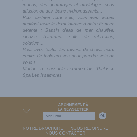
marins, des gommages et modelages sous
affusion ou des bains hydromassants...
Pour parfaire votre soin, vous avez accès
pendant toute la demi-journée à notre Espace
détente : Bassin d’eau de mer chauffée,
jacuzzi, hammam, salle de relaxation,
solarium...
Vous avez toutes les raisons de choisir notre
centre de thalasso spa pour prendre soin de
vous !
Marine, responsable commerciale Thalasso
Spa Les Issambres
ABONNEMENT À
LA NEWSLETTER
NOTRE BROCHURE
NOUS REJOINDRE
NOUS CONTACTER