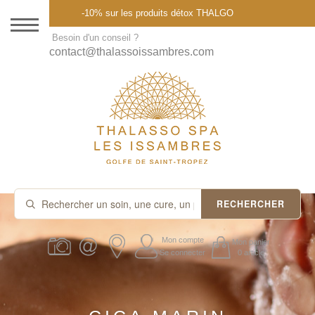
Menu
-10% sur les produits détox THALGO
DESTINATION
Besoin d'un conseil ?
contact@thalassoissambres.com
THALASSO SPA
CURES ET FORFAITS
SOINS À LA CARTE
ABONNEMENTS
IDÉES CADEAUX
RECHERCHER
PROMOS
Mon compte
Mon panier
Se connecter
0 article
PRODUITS THALGO