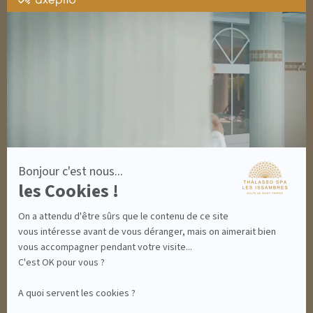
SOINS HOMME
par
SOLAIRES
Axeptio
NUTRITION / INFUSIONS
-
OUTLET
En
savoir
plus
DÉCOUVRIR EN IMAGES
sur
NEWSLETTERS
Axeptio
8 BONNES RAISONS DE VENIR
MON COMPTE
MON PANIER
ACCÈS
Bonjour c'est nous...
CONTACT
les Cookies !
INFORMATIONS
CONDITIONS GÉNÉRALES DE VENTE
On a attendu d'être sûrs que le contenu de ce site
MENTIONS LÉGALES
CONDITIONS GÉNÉRALES - BONS CADEAUX
vous intéresse avant de vous déranger, mais on aimerait bien
POLITIQUE DE CONFIDENTIALITÉ
vous accompagner pendant votre visite...
C'est OK pour vous ?
A quoi servent les cookies ?
THALASSO SPA LES ISSAMBRES - RÉSIDENCE LES CALANQUES PIERRE &