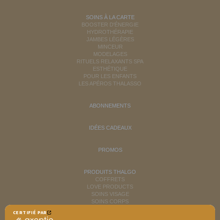
SOINS À LA CARTE
BOOSTER D'ÉNERGIE
HYDROTHÉRAPIE
JAMBES LÉGÈRES
MINCEUR
MODELAGES
RITUELS RELAXANTS SPA
ESTHÉTIQUE
POUR LES ENFANTS
LES APÉROS THALASSO
ABONNEMENTS
IDÉES CADEAUX
PROMOS
PRODUITS THALGO
COFFRETS
LOVE PRODUCTS
SOINS VISAGE
SOINS CORPS
MINCEUR
CERTIFIÉ PAR
RITUELS SOINS SPA
certifié