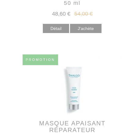
50 ml
48
,60
€
54
,00
€
Détail
PROMOTION
MASQUE APAISANT
RÉPARATEUR