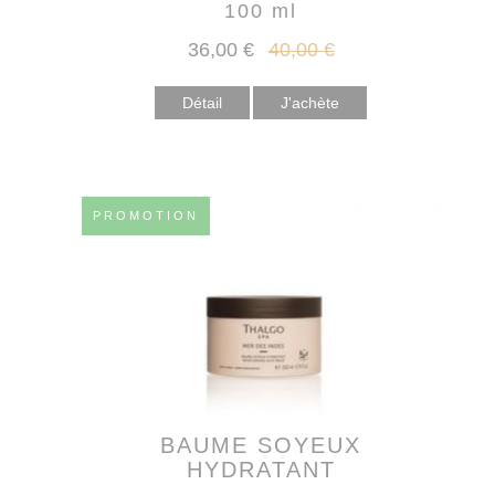
100 ml
36
,00
€
40
,00
€
Détail
PROMOTION
BAUME SOYEUX
HYDRATANT