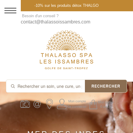
Menu
-10% sur les produits détox THALGO
DESTINATION
Besoin d'un conseil ?
contact@thalassoissambres.com
THALASSO SPA
CURES ET FORFAITS
SOINS À LA CARTE
ABONNEMENTS
IDÉES CADEAUX
RECHERCHER
PROMOS
Mon compte
Mon panier
Se connecter
0 article
PRODUITS THALGO