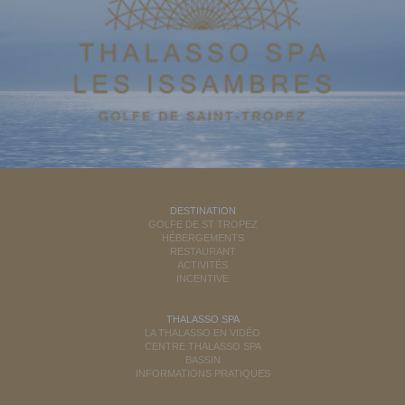
DESTINATION
GOLFE DE ST TROPEZ
HÉBERGEMENTS
RESTAURANT
ACTIVITÉS
INCENTIVE
THALASSO SPA
LA THALASSO EN VIDÉO
CENTRE THALASSO SPA
BASSIN
INFORMATIONS PRATIQUES