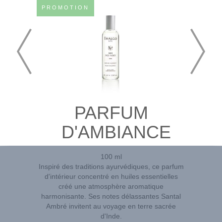
PROMOTION
PARFUM
D'AMBIANCE
100 ml
Inspiré des traditions ayurvédiques, ce parfum
d'intérieur concentré en huiles essentielles
créé une atmosphère aromatique
harmonisante. Ses notes délassantes Santal
Ambré invitent au voyage en terre sacrée
d'Inde.