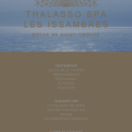
DESTINATION
GOLFE DE ST TROPEZ
HÉBERGEMENTS
RESTAURANT
ACTIVITÉS
INCENTIVE
THALASSO SPA
LA THALASSO EN VIDÉO
CENTRE THALASSO SPA
BASSIN
INFORMATIONS PRATIQUES
CURES ET FORFAITS