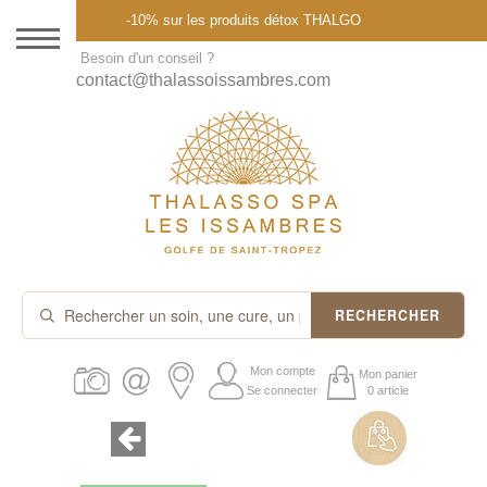
Menu
-10% sur les produits détox THALGO
DESTINATION
Besoin d'un conseil ?
contact@thalassoissambres.com
THALASSO SPA
CURES ET FORFAITS
SOINS À LA CARTE
ABONNEMENTS
IDÉES CADEAUX
RECHERCHER
PROMOS
Mon compte
Mon panier
Se connecter
0 article
PRODUITS THALGO