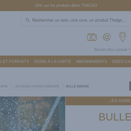
-10% sur les produits détox THALGO
Besoin d'un conseil 
 ET FORFAITS
SOINS À LA CARTE
ABONNEMENTS
IDÉES C
APIE
LES SOINS HYDROTHÉRAPIE
BULLE MARINE
LES SOIN
BULLE