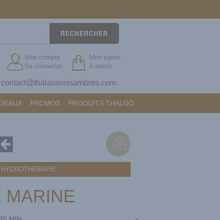
RECHERCHER
Mon compte
Mon panier
Se connecter
0 article
contact@thalassoissambres.com
?
ADEAUX
PROMOS
PRODUITS THALGO
S HYDROTHÉRAPIE
 MARINE
25 MIN