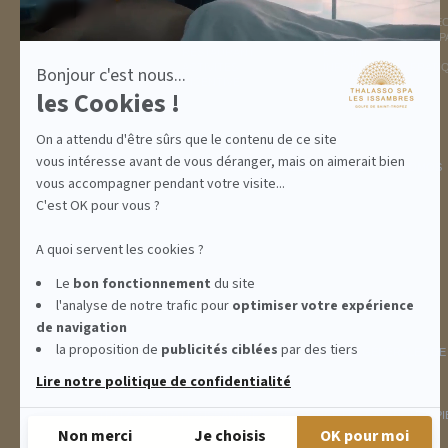
DESTINATION
THALASSO SPA
GOLFE DE ST TROPEZ
LA THALASSO EN VIDÉ
HÉBERGEMENTS
CENTRE THALASSO SP
RESTAURANT
BASSIN
ACTIVITÉS
INFORMATIONS PRATI
Bonjour c'est nous...
INCENTIVE
les Cookies !
On a attendu d'être sûrs que le contenu de ce site
vous intéresse avant de vous déranger, mais on aimerait bien
ABONNEMENTS
IDÉES CADEAUX
PROMOS
vous accompagner pendant votre visite...
C'est OK pour vous ?
A quoi servent les cookies ?
Le
bon fonctionnement
du site
l'analyse de notre trafic pour
optimiser
votre expérience
de navigation
la proposition de
publicités ciblées
par des tiers
INFORMATIONS
CONDITIONS GÉNÉRALES DE
Lire notre politique de confidentialité
THALASSO SPA LES ISSAMBRES - RÉSIDENCE LES CALANQUES PIE
Non merci
Je choisis
OK pour moi