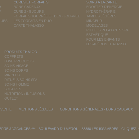
CURES ET FORFAITS
SOINS À LA CARTE
O
BONS CADEAUX
BOOSTER D'ÉNERGIE
A
CURE 2 - 5 JOURS
HYDROTHÉRAPIE
FORFAITS JOURNÉE ET DEMI-JOURNÉE
JAMBES LÉGÈRES
QUES
LES FORFAITS EN DUO
MINCEUR
CARTE THALASSO
MODELAGES
RITUELS RELAXANTS SPA
ESTHÉTIQUE
POUR LES ENFANTS
LES APÉROS THALASSO
PRODUITS THALGO
COFFRETS
LOVE PRODUCTS
SOINS VISAGE
SOINS CORPS
MINCEUR
RITUELS SOINS SPA
SOINS HOMME
SOLAIRES
NUTRITION / INFUSIONS
OUTLET
 VENTE
MENTIONS LÉGALES
CONDITIONS GÉNÉRALES - BONS CADEAUX
RRE & VACANCES**** - BOULEVARD DU MÉROU - 83380 LES ISSAMBRES -
CLIQUEZ-