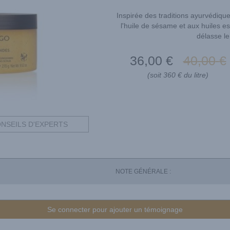
Inspirée des traditions ayurvédiqu
l'huile de sésame et aux huiles es
délasse le
36
,00
€
40
,00
€
(soit 360 € du litre)
NSEILS D'EXPERTS
NOTE GÉNÉRALE :
Se connecter pour ajouter un témoignage