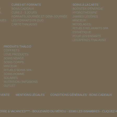
CURES ET FORFAITS
SOINS À LA CARTE
O
BONS CADEAUX
BOOSTER D'ÉNERGIE
A
CURE 2 - 5 JOURS
HYDROTHÉRAPIE
FORFAITS JOURNÉE ET DEMI-JOURNÉE
JAMBES LÉGÈRES
QUES
LES FORFAITS EN DUO
MINCEUR
CARTE THALASSO
MODELAGES
RITUELS RELAXANTS SPA
ESTHÉTIQUE
POUR LES ENFANTS
LES APÉROS THALASSO
PRODUITS THALGO
COFFRETS
LOVE PRODUCTS
SOINS VISAGE
SOINS CORPS
MINCEUR
RITUELS SOINS SPA
SOINS HOMME
SOLAIRES
NUTRITION / INFUSIONS
OUTLET
 VENTE
MENTIONS LÉGALES
CONDITIONS GÉNÉRALES - BONS CADEAUX
RRE & VACANCES**** - BOULEVARD DU MÉROU - 83380 LES ISSAMBRES -
CLIQUEZ-