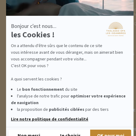
DESTINATION
THALASSO SPA
GOLFE DE ST TROPEZ
LA THALASSO EN VIDÉ
HÉBERGEMENTS
CENTRE THALASSO SP
RESTAURANT
BASSIN
ACTIVITÉS
INFORMATIONS PRATI
Bonjour c'est nous...
INCENTIVE
les Cookies !
On a attendu d'être sûrs que le contenu de ce site
vous intéresse avant de vous déranger, mais on aimerait bien
ABONNEMENTS
IDÉES CADEAUX
PROMOS
vous accompagner pendant votre visite...
C'est OK pour vous ?
A quoi servent les cookies ?
Le
bon fonctionnement
du site
l'analyse de notre trafic pour
optimiser
votre expérience
de navigation
la proposition de
publicités ciblées
par des tiers
INFORMATIONS
CONDITIONS GÉNÉRALES DE
Lire notre politique de confidentialité
THALASSO SPA LES ISSAMBRES - RÉSIDENCE LES CALANQUES PIE
Non merci
Je choisis
OK pour moi