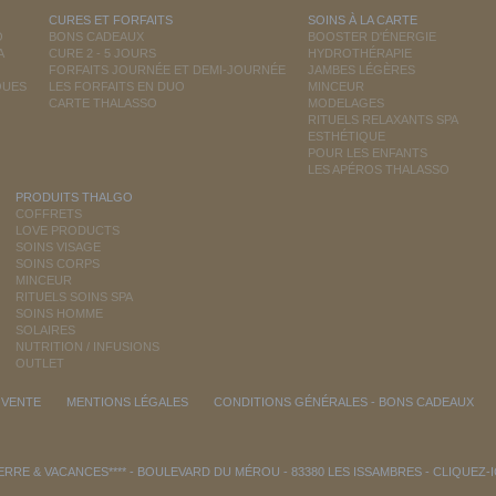
CURES ET FORFAITS
SOINS À LA CARTE
O
BONS CADEAUX
BOOSTER D'ÉNERGIE
A
CURE 2 - 5 JOURS
HYDROTHÉRAPIE
FORFAITS JOURNÉE ET DEMI-JOURNÉE
JAMBES LÉGÈRES
QUES
LES FORFAITS EN DUO
MINCEUR
CARTE THALASSO
MODELAGES
RITUELS RELAXANTS SPA
ESTHÉTIQUE
POUR LES ENFANTS
LES APÉROS THALASSO
PRODUITS THALGO
COFFRETS
LOVE PRODUCTS
SOINS VISAGE
SOINS CORPS
MINCEUR
RITUELS SOINS SPA
SOINS HOMME
SOLAIRES
NUTRITION / INFUSIONS
OUTLET
 VENTE
MENTIONS LÉGALES
CONDITIONS GÉNÉRALES - BONS CADEAUX
RRE & VACANCES**** - BOULEVARD DU MÉROU - 83380 LES ISSAMBRES -
CLIQUEZ-