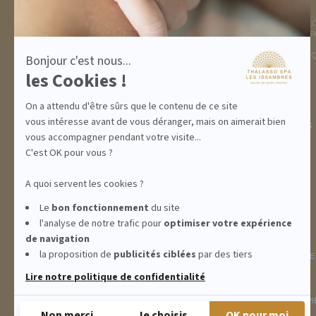
DESTINATION
THALASSO SPA
GOLFE DE ST TROPEZ
LA THALASSO EN VIDÉ
HÉBERGEMENTS
CENTRE THALASSO SP
RESTAURANT
BASSIN
ACTIVITÉS
INFORMATIONS PRATI
Bonjour c'est nous...
INCENTIVE
les Cookies !
On a attendu d'être sûrs que le contenu de ce site
vous intéresse avant de vous déranger, mais on aimerait bien
ABONNEMENTS
IDÉES CADEAUX
PROMOS
vous accompagner pendant votre visite...
C'est OK pour vous ?
A quoi servent les cookies ?
Le
bon fonctionnement
du site
l'analyse de notre trafic pour
optimiser
votre expérience
de navigation
la proposition de
publicités ciblées
par des tiers
INFORMATIONS
CONDITIONS GÉNÉRALES DE
Lire notre politique de confidentialité
THALASSO SPA LES ISSAMBRES - RÉSIDENCE LES CALANQUES PIE
Non merci
Je choisis
OK pour moi