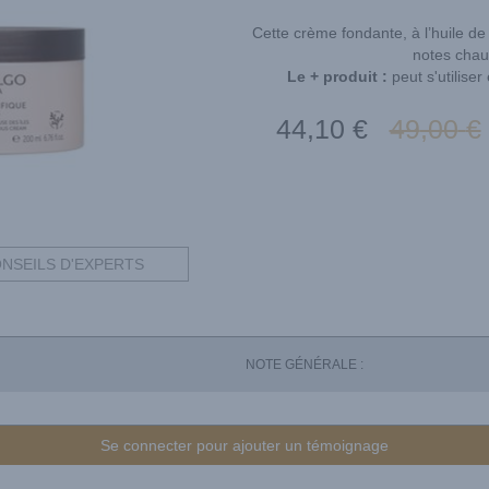
Cette crème fondante, à l’huile de
notes chau
Le + produit :
peut s'utilise
44
,10
€
49
,00
€
NSEILS D'EXPERTS
NOTE GÉNÉRALE :
Se connecter pour ajouter un témoignage