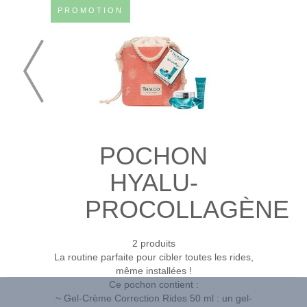
PROMOTION
POCHON
HYALU-
PROCOLLAGÈNE
2 produits
La routine parfaite pour cibler toutes les rides,
même installées !
Ce pochon contient :
~ Gel-Crème Correction Rides 50 ml : un gel-