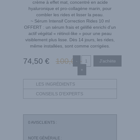
crème à effet mat, concentré en acide
hyaluronique et pro-collagène marin, pour
combler les rides et lisser la peau.
~ Sérum Intensif Correction Rides 10 ml
OFFERT : un sérum frais et gélifié enrichi d'un
actif végétal « rétinol-like » pour une peau
visiblement plus lisse. Dès 14 jours, les rides,
même installées, sont comme corrigées.
74
,50
€
100
,00
€
-
+
LES INGRÉDIENTS
CONSEILS D'EXPERTS
0
AVISCLIENTS :
NOTE GÉNÉRALE :