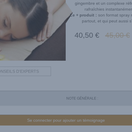
gingembre et un complexe réfr
rafraîchies instantanémen
Le + produit :
son format spray n
partout, et qui peut aussi s
40
,50
€
45
,00
€
NSEILS D'EXPERTS
NOTE GÉNÉRALE :
Se connecter pour ajouter un témoignage