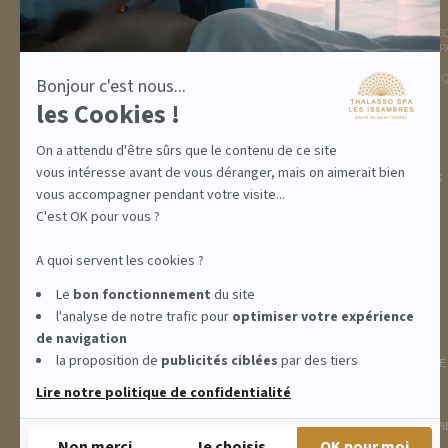
DESTINATION
THALASSO SPA
GOLFE DE ST TROPEZ
LA THALASSO EN VIDÉ
HÉBERGEMENTS
CENTRE THALASSO SP
RESTAURANT
BASSIN
ACTIVITÉS
INFORMATIONS PRATI
Bonjour c'est nous...
INCENTIVE
les Cookies !
On a attendu d'être sûrs que le contenu de ce site
vous intéresse avant de vous déranger, mais on aimerait bien
ABONNEMENTS
IDÉES CADEAUX
PROMOS
vous accompagner pendant votre visite...
C'est OK pour vous ?
A quoi servent les cookies ?
Le
bon fonctionnement
du site
l'analyse de notre trafic pour
optimiser
votre expérience
de navigation
la proposition de
publicités ciblées
par des tiers
INFORMATIONS
CONDITIONS GÉNÉRALES DE
Lire notre politique de confidentialité
THALASSO SPA LES ISSAMBRES - RÉSIDENCE LES CALANQUES PIE
Non merci
Je choisis
OK pour moi