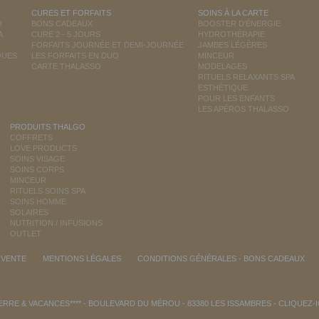
CURES ET FORFAITS
SOINS À LA CARTE
O
BONS CADEAUX
BOOSTER D'ÉNERGIE
A
CURE 2 - 5 JOURS
HYDROTHÉRAPIE
FORFAITS JOURNÉE ET DEMI-JOURNÉE
JAMBES LÉGÈRES
QUES
LES FORFAITS EN DUO
MINCEUR
CARTE THALASSO
MODELAGES
RITUELS RELAXANTS SPA
ESTHÉTIQUE
POUR LES ENFANTS
LES APÉROS THALASSO
PRODUITS THALGO
COFFRETS
LOVE PRODUCTS
SOINS VISAGE
SOINS CORPS
MINCEUR
RITUELS SOINS SPA
SOINS HOMME
SOLAIRES
NUTRITION / INFUSIONS
OUTLET
 VENTE
MENTIONS LÉGALES
CONDITIONS GÉNÉRALES - BONS CADEAUX
RRE & VACANCES**** - BOULEVARD DU MÉROU - 83380 LES ISSAMBRES -
CLIQUEZ-