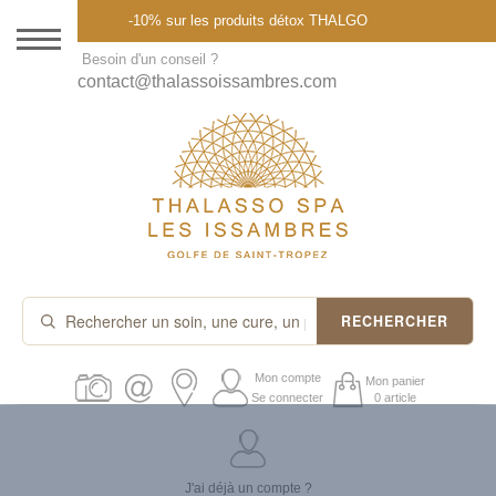
Menu
-10% sur les produits détox THALGO
DESTINATION
Besoin d'un conseil ?
contact@thalassoissambres.com
THALASSO SPA
CURES ET FORFAITS
SOINS À LA CARTE
ABONNEMENTS
IDÉES CADEAUX
RECHERCHER
PROMOS
Mon compte
Mon panier
Se connecter
0 article
PRODUITS THALGO
J'ai déjà un compte ?