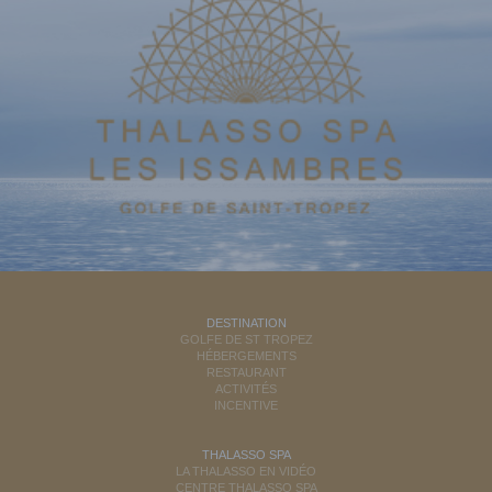
DESTINATION
GOLFE DE ST TROPEZ
HÉBERGEMENTS
RESTAURANT
ACTIVITÉS
INCENTIVE
THALASSO SPA
LA THALASSO EN VIDÉO
CENTRE THALASSO SPA