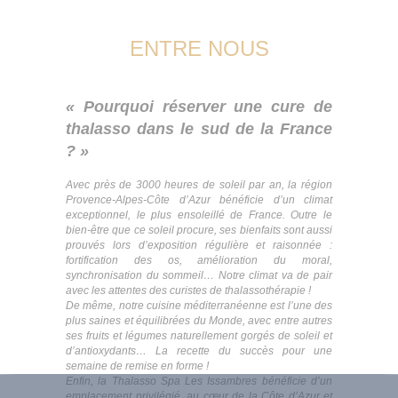
ENTRE NOUS
« Pourquoi réserver une cure de
thalasso dans le sud de la France
? »
Avec près de 3000 heures de soleil par an, la région
Provence-Alpes-Côte d’Azur bénéficie d’un climat
exceptionnel, le plus ensoleillé de France. Outre le
bien-être que ce soleil procure, ses bienfaits sont aussi
prouvés lors d’exposition régulière et raisonnée :
fortification des os, amélioration du moral,
synchronisation du sommeil… Notre climat va de pair
avec les attentes des curistes de thalassothérapie !
De même, notre cuisine méditerranéenne est l’une des
plus saines et équilibrées du Monde, avec entre autres
ses fruits et légumes naturellement gorgés de soleil et
d’antioxydants… La recette du succès pour une
semaine de remise en forme !
Enfin, la Thalasso Spa Les Issambres bénéficie d’un
emplacement privilégié, au cœur de la Côte d’Azur et