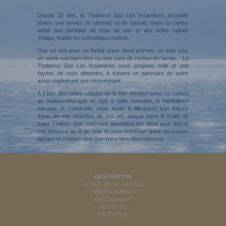
Depuis 15 ans, la Thalasso Spa Les Issambres accueille
toutes vos envies de sérénité et de beauté, dans un centre
dédié aux bienfaits de l’eau de mer et aux soins signés
Thalgo, leader en cosmétique marine.
Que ce soit pour un forfait d’une demi-journée, un soin spa,
un week-end bien-être ou une cure de remise en forme… La
Thalasso Spa Les Issambres vous propose mille et une
façons de vous détendre, à travers un parcours de soins
aussi régénérant que réconfortant.
A 2 pas des belles criques de la Mer Méditerranée, ce centre
de thalassothérapie et spa à taille humaine, à l’ambiance
intimiste et conviviale, vous invite à découvrir son Bassin
d’eau de mer chauffée de 160 m², unique dans le Golfe de
Saint Tropez. Son parcours aquatique est idéal pour libérer
vos tensions au fil de l’eau et vous immerger dans un univers
où rien ne compte plus que votre bien-être retrouvé.
DESTINATION
GOLFE DE ST TROPEZ
HÉBERGEMENTS
RESTAURANT
ACTIVITÉS
INCENTIVE