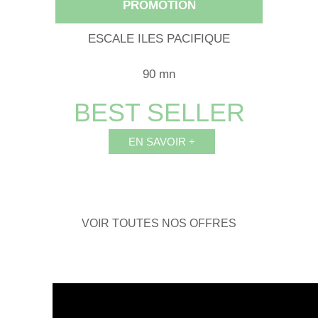
PROMOTION
NFANT -
ESCALE ILES PACIFIQUE
SOIN 
90 mn
BEST SELLER
BE
EN SAVOIR +
VOIR TOUTES NOS OFFRES