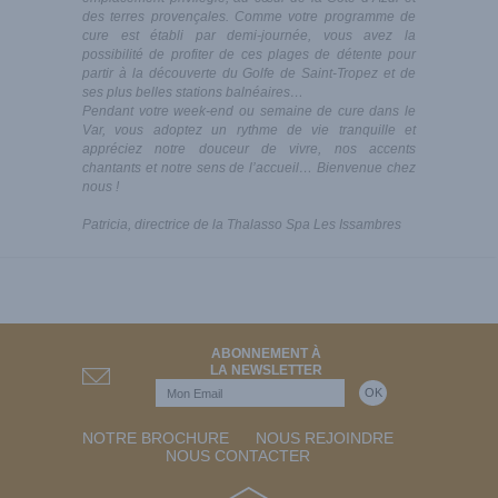
des terres provençales. Comme votre programme de
cure est établi par demi-journée, vous avez la
possibilité de profiter de ces plages de détente pour
partir à la découverte du Golfe de Saint-Tropez et de
ses plus belles stations balnéaires…
Pendant votre week-end ou semaine de cure dans le
Var, vous adoptez un rythme de vie tranquille et
appréciez notre douceur de vivre, nos accents
chantants et notre sens de l’accueil… Bienvenue chez
nous !
Patricia, directrice de la Thalasso Spa Les Issambres
ABONNEMENT À
LA NEWSLETTER
NOTRE BROCHURE
NOUS REJOINDRE
NOUS CONTACTER