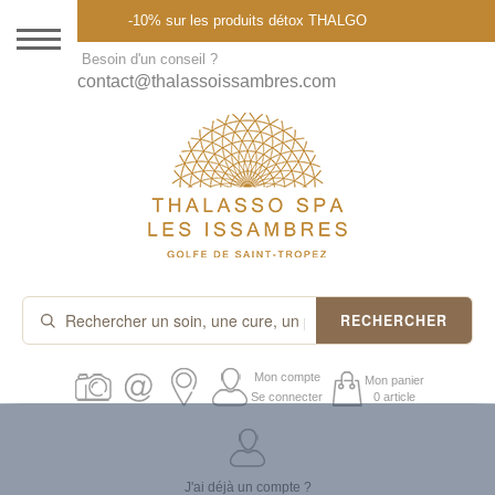
Menu
-10% sur les produits détox THALGO
DESTINATION
Besoin d'un conseil ?
contact@thalassoissambres.com
THALASSO SPA
CURES ET FORFAITS
SOINS À LA CARTE
ABONNEMENTS
IDÉES CADEAUX
RECHERCHER
PROMOS
Mon compte
Mon panier
Se connecter
0 article
PRODUITS THALGO
J'ai déjà un compte ?