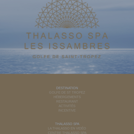
DESTINATION
GOLFE DE ST TROPEZ
HÉBERGEMENTS
RESTAURANT
ACTIVITÉS
INCENTIVE
THALASSO SPA
LA THALASSO EN VIDÉO
CENTRE THALASSO SPA