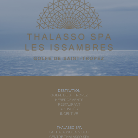
DESTINATION
GOLFE DE ST TROPEZ
HÉBERGEMENTS
RESTAURANT
ACTIVITÉS
INCENTIVE
THALASSO SPA
LA THALASSO EN VIDÉO
CENTRE THALASSO SPA