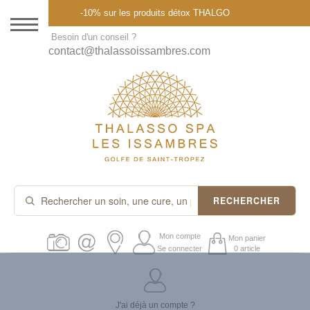
Menu
-10% sur les produits détox THALGO
DESTINATION
Besoin d'un conseil ?
contact@thalassoissambres.com
THALASSO SPA
CURES ET FORFAITS
SOINS À LA CARTE
ABONNEMENTS
IDÉES CADEAUX
RECHERCHER
PROMOS
Mon compte
Mon panier
Se connecter
0 article
PRODUITS THALGO
J'ai déjà un compte ?