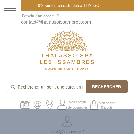
Menu
-10% sur les produits détox THALGO
DESTINATION
Besoin d'un conseil ?
contact@thalassoissambres.com
THALASSO SPA
CURES ET FORFAITS
SOINS À LA CARTE
ABONNEMENTS
IDÉES CADEAUX
RECHERCHER
PROMOS
Mon compte
Mon panier
Se connecter
0 article
PRODUITS THALGO
J'ai déjà un compte ?