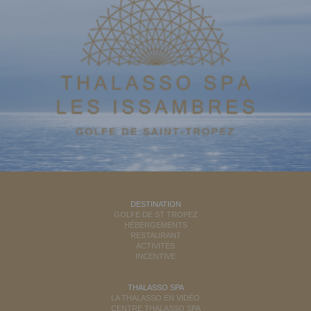
DESTINATION
GOLFE DE ST TROPEZ
HÉBERGEMENTS
RESTAURANT
ACTIVITÉS
INCENTIVE
THALASSO SPA
LA THALASSO EN VIDÉO
CENTRE THALASSO SPA