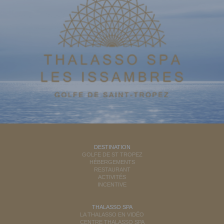
DESTINATION
GOLFE DE ST TROPEZ
HÉBERGEMENTS
RESTAURANT
ACTIVITÉS
INCENTIVE
THALASSO SPA
LA THALASSO EN VIDÉO
CENTRE THALASSO SPA