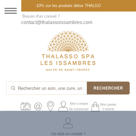
Menu
-10% sur les produits détox THALGO
DESTINATION
Besoin d'un conseil ?
contact@thalassoissambres.com
THALASSO SPA
CURES ET FORFAITS
SOINS À LA CARTE
ABONNEMENTS
IDÉES CADEAUX
RECHERCHER
PROMOS
Mon compte
Mon panier
Se connecter
0 article
PRODUITS THALGO
J'ai déjà un compte ?