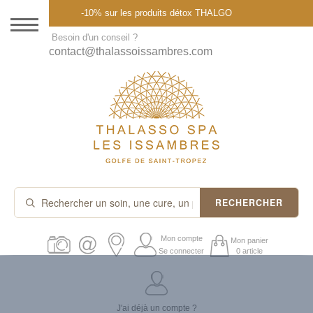
Menu
-10% sur les produits détox THALGO
DESTINATION
Besoin d'un conseil ?
contact@thalassoissambres.com
THALASSO SPA
CURES ET FORFAITS
SOINS À LA CARTE
ABONNEMENTS
IDÉES CADEAUX
RECHERCHER
PROMOS
Mon compte
Mon panier
Se connecter
0 article
PRODUITS THALGO
J'ai déjà un compte ?