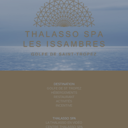
DESTINATION
GOLFE DE ST TROPEZ
HÉBERGEMENTS
RESTAURANT
ACTIVITÉS
INCENTIVE
THALASSO SPA
LA THALASSO EN VIDÉO
CENTRE THALASSO SPA