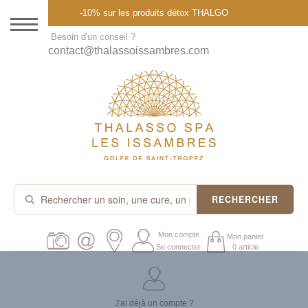
Menu
-10% sur les produits détox THALGO
DESTINATION
Besoin d'un conseil ?
contact@thalassoissambres.com
THALASSO SPA
CURES ET FORFAITS
SOINS À LA CARTE
ABONNEMENTS
IDÉES CADEAUX
RECHERCHER
PROMOS
Mon compte
Mon panier
Se connecter
0 article
PRODUITS THALGO
J'ai déjà un compte ?