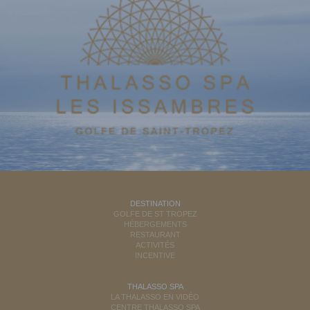
DESTINATION
GOLFE DE ST TROPEZ
HÉBERGEMENTS
RESTAURANT
ACTIVITÉS
INCENTIVE
THALASSO SPA
LA THALASSO EN VIDÉO
CENTRE THALASSO SPA