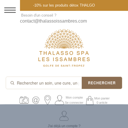
Menu
-10% sur les produits détox THALGO
DESTINATION
Besoin d'un conseil ?
contact@thalassoissambres.com
THALASSO SPA
CURES ET FORFAITS
SOINS À LA CARTE
ABONNEMENTS
IDÉES CADEAUX
RECHERCHER
PROMOS
Mon compte
Mon panier
Se connecter
0 article
PRODUITS THALGO
J'ai déjà un compte ?