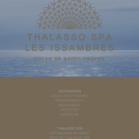
DESTINATION
GOLFE DE ST TROPEZ
HÉBERGEMENTS
RESTAURANT
ACTIVITÉS
INCENTIVE
THALASSO SPA
LA THALASSO EN VIDÉO
CENTRE THALASSO SPA