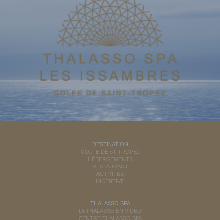
DESTINATION
GOLFE DE ST TROPEZ
HÉBERGEMENTS
RESTAURANT
ACTIVITÉS
INCENTIVE
THALASSO SPA
LA THALASSO EN VIDÉO
CENTRE THALASSO SPA