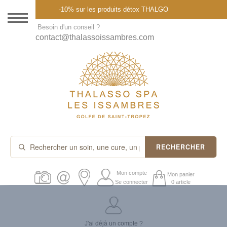
Menu
-10% sur les produits détox THALGO
DESTINATION
Besoin d'un conseil ?
contact@thalassoissambres.com
THALASSO SPA
CURES ET FORFAITS
SOINS À LA CARTE
ABONNEMENTS
IDÉES CADEAUX
RECHERCHER
PROMOS
Mon compte
Mon panier
Se connecter
0 article
PRODUITS THALGO
J'ai déjà un compte ?