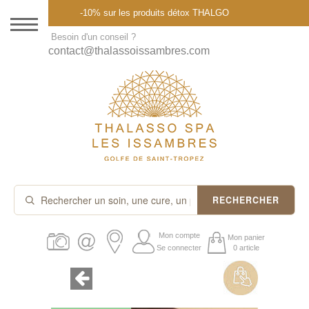
Menu
-10% sur les produits détox THALGO
DESTINATION
Besoin d'un conseil ?
contact@thalassoissambres.com
THALASSO SPA
CURES ET FORFAITS
SOINS À LA CARTE
ABONNEMENTS
IDÉES CADEAUX
RECHERCHER
PROMOS
Mon compte
Mon panier
Se connecter
0 article
PRODUITS THALGO