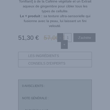
Tonifiant] à de la Caféine végétale et un Extrait
aqueux de gingembre pour cibler tous les
types de cellulite.
Le + produit :
sa texture ultra-sensorielle qui
fusionne avec la peau, lui laissant un fini
velouté.
51
,30
€
57
,00
€
-
+
LES INGRÉDIENTS
CONSEILS D'EXPERTS
0
AVISCLIENTS :
NOTE GÉNÉRALE :