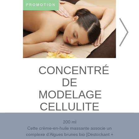
PROMOTION
CONCENTRÉ
DE
MODELAGE
CELLULITE
200 ml
Cette crème-en-huile massante associe un
complexe d’Algues brunes bio [Déstockant +