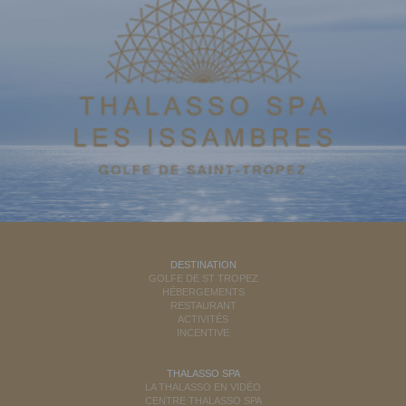
DESTINATION
GOLFE DE ST TROPEZ
HÉBERGEMENTS
RESTAURANT
ACTIVITÉS
INCENTIVE
THALASSO SPA
LA THALASSO EN VIDÉO
CENTRE THALASSO SPA