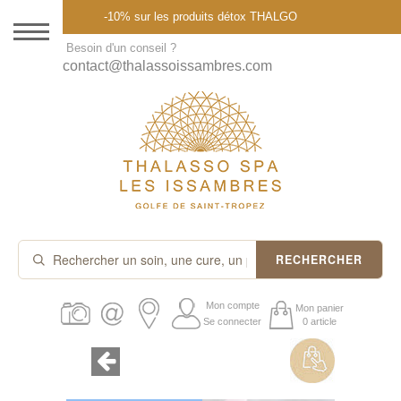
Menu
-10% sur les produits détox THALGO
DESTINATION
Besoin d'un conseil ?
contact@thalassoissambres.com
THALASSO SPA
CURES ET FORFAITS
SOINS À LA CARTE
ABONNEMENTS
IDÉES CADEAUX
RECHERCHER
PROMOS
Mon compte
Mon panier
Se connecter
0 article
PRODUITS THALGO