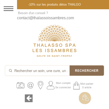
Menu
-10% sur les produits détox THALGO
DESTINATION
Besoin d'un conseil ?
contact@thalassoissambres.com
THALASSO SPA
CURES ET FORFAITS
SOINS À LA CARTE
ABONNEMENTS
IDÉES CADEAUX
RECHERCHER
PROMOS
Mon compte
Mon panier
Se connecter
0 article
PRODUITS THALGO