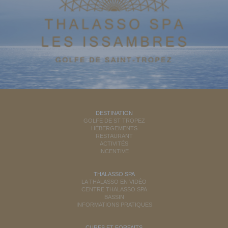
DESTINATION
GOLFE DE ST TROPEZ
HÉBERGEMENTS
RESTAURANT
ACTIVITÉS
INCENTIVE
THALASSO SPA
LA THALASSO EN VIDÉO
CENTRE THALASSO SPA
BASSIN
INFORMATIONS PRATIQUES
CURES ET FORFAITS