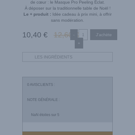
de cœur : le Masque Pro Peeling Éclat.
À déposer sur la traditionnelle table de Noël !
Le + produit :
Idée cadeau à prix mini, à offrir
sans modération.
10
,40
€
12
,60
€
-
+
LES INGRÉDIENTS
0
AVISCLIENTS :
NOTE GÉNÉRALE :
NaN
étoiles sur 5