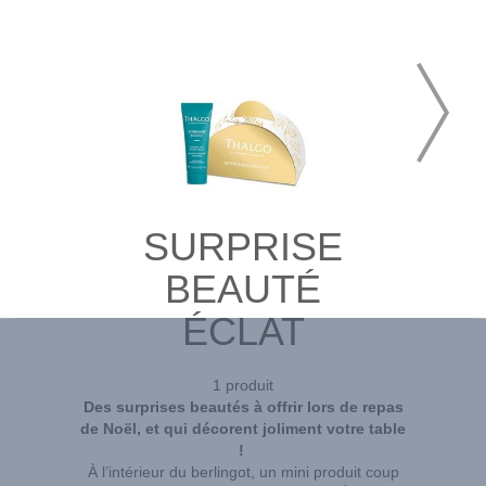
SURPRISE
BEAUTÉ
ÉCLAT
1 produit
Des surprises beautés à offrir lors de repas
de Noël, et qui décorent joliment votre table
!
À l’intérieur du berlingot, un mini produit coup