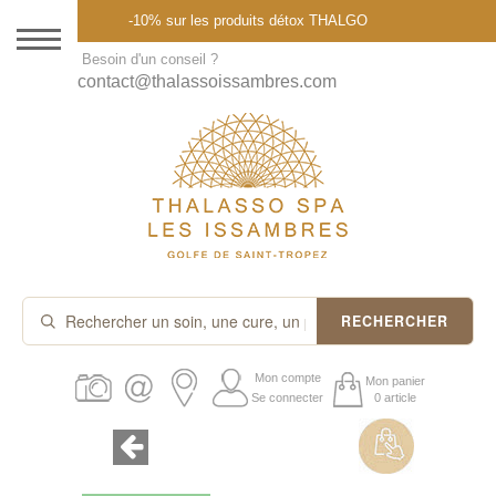
Menu
-10% sur les produits détox THALGO
DESTINATION
Besoin d'un conseil ?
contact@thalassoissambres.com
THALASSO SPA
CURES ET FORFAITS
SOINS À LA CARTE
ABONNEMENTS
IDÉES CADEAUX
RECHERCHER
PROMOS
Mon compte
Mon panier
Se connecter
0 article
PRODUITS THALGO