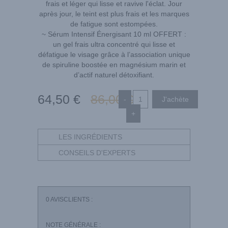
frais et léger qui lisse et ravive l'éclat. Jour
après jour, le teint est plus frais et les marques
de fatigue sont estompées.
~ Sérum Intensif Énergisant 10 ml OFFERT :
un gel frais ultra concentré qui lisse et
défatigue le visage grâce à l’association unique
de spiruline boostée en magnésium marin et
d’actif naturel détoxifiant.
64
,50
€
86
,00
€
-
+
LES INGRÉDIENTS
CONSEILS D'EXPERTS
0
AVISCLIENTS :
NOTE GÉNÉRALE :