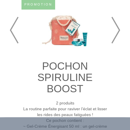
PROMOTION
POCHON
SPIRULINE
BOOST
2 produits
La routine parfaite pour raviver l’éclat et lisser
les rides des peaux fatiguées !
Ce pochon contient :
~ Gel-Crème Énergisant 50 ml : un gel-crème