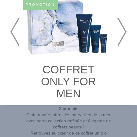
PROMOTION
COFFRET
ONLY FOR
MEN
3 produits
Cette année, offrez les merveilles de la mer
avec notre collection raffinée et élégante de
coffrets beauté !
Retrouvez au cœur de ce coffret un trio