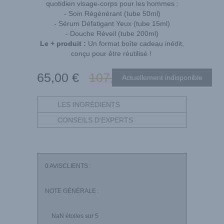
quotidien visage-corps pour les hommes :
- Soin Régénérant (tube 50ml)
- Sérum Défatigant Yeux (tube 15ml)
- Douche Réveil (tube 200ml)
Le + produit :
Un format boîte cadeau inédit,
conçu pour être réutilisé !
65
,00
€
107
,00
€
LES INGRÉDIENTS
CONSEILS D'EXPERTS
0
AVISCLIENTS :
NOTE GÉNÉRALE :
NaN
étoiles sur 5