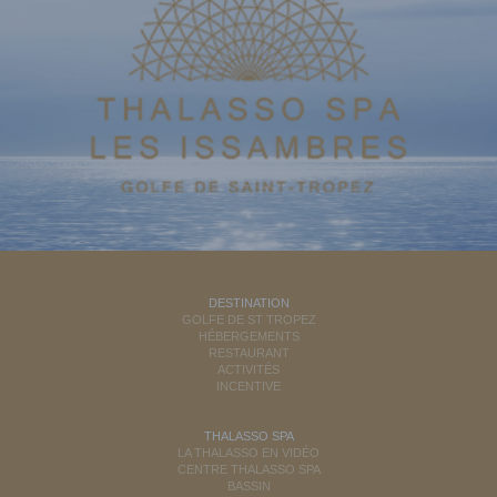
DESTINATION
GOLFE DE ST TROPEZ
HÉBERGEMENTS
RESTAURANT
ACTIVITÉS
INCENTIVE
THALASSO SPA
LA THALASSO EN VIDÉO
CENTRE THALASSO SPA
BASSIN