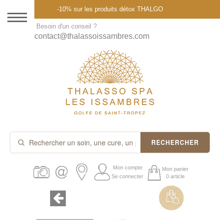
Menu
-10% sur les produits détox THALGO
DESTINATION
Besoin d'un conseil ?
contact@thalassoissambres.com
THALASSO SPA
CURES ET FORFAITS
SOINS À LA CARTE
ABONNEMENTS
IDÉES CADEAUX
RECHERCHER
PROMOS
Mon compte
Mon panier
Se connecter
0 article
PRODUITS THALGO