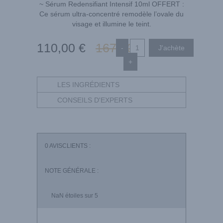
~ Sérum Redensifiant Intensif 10ml OFFERT :
Ce sérum ultra-concentré remodèle l’ovale du
visage et illumine le teint.
110
,00
€
167
,00
€
-
+
LES INGRÉDIENTS
CONSEILS D'EXPERTS
0
AVISCLIENTS :
NOTE GÉNÉRALE :
NaN
étoiles sur 5