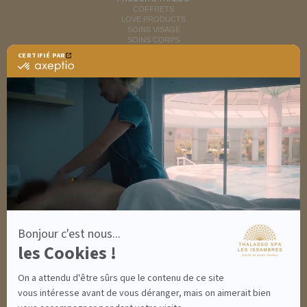
COFFRETS
LOVE PRODUCTS
SOINS VISAGE
SOINS CORPS
MINCEUR
CERTIFIÉ PAR
RITUELS SOINS SPA
certifié
SOINS HOMME
par
SOLAIRES
Axeptio
NUTRITION / INFUSIONS
-
OUTLET
En
savoir
plus
DÉCOUVRIR EN IMAGES
sur
NEWSLETTERS
Axeptio
8 BONNES RAISONS DE VENIR
MON COMPTE
MON PANIER
ACCÈS
Bonjour c'est nous...
CONTACT
les Cookies !
INFORMATIONS
CONDITIONS GÉNÉRALES DE VENTE
On a attendu d'être sûrs que le contenu de ce site
MENTIONS LÉGALES
CONDITIONS GÉNÉRALES - BONS CADEAUX
vous intéresse avant de vous déranger, mais on aimerait bien
POLITIQUE DE CONFIDENTIALITÉ