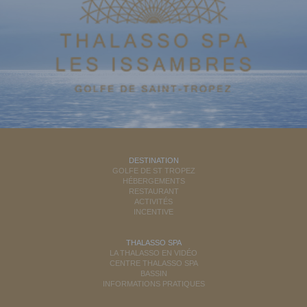
DESTINATION
GOLFE DE ST TROPEZ
HÉBERGEMENTS
RESTAURANT
ACTIVITÉS
INCENTIVE
THALASSO SPA
LA THALASSO EN VIDÉO
CENTRE THALASSO SPA
BASSIN
INFORMATIONS PRATIQUES