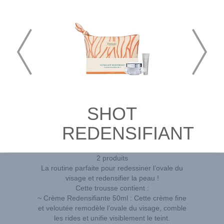
SHOT
REDENSIFIANT
2 produits
La routine parfaite pour redessiner l’ovale du
visage et redensifier la peau !
Cette trousse contient :
~ Crème Redensifiante 50ml : Cette crème fine
et veloutée remodèle l’ovale du visage, comble
les rides et unifie visiblement le teint.