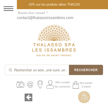
Menu
-10% sur les produits détox THALGO
DESTINATION
Besoin d'un conseil ?
contact@thalassoissambres.com
THALASSO SPA
CURES ET FORFAITS
SOINS À LA CARTE
ABONNEMENTS
IDÉES CADEAUX
RECHERCHER
PROMOS
Mon compte
Mon panier
Se connecter
0 article
PRODUITS THALGO