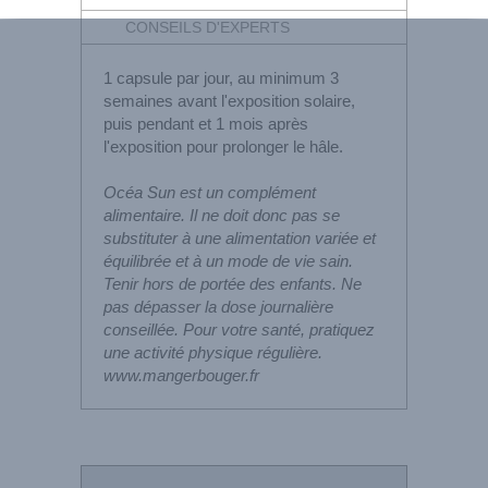
CONSEILS D'EXPERTS
1 capsule par jour, au minimum 3
semaines avant l'exposition solaire,
puis pendant et 1 mois après
l'exposition pour prolonger le hâle.
Océa Sun est un complément
alimentaire. Il ne doit donc pas se
substituter à une alimentation variée et
équilibrée et à un mode de vie sain.
Tenir hors de portée des enfants. Ne
pas dépasser la dose journalière
conseillée. Pour votre santé, pratiquez
une activité physique régulière.
www.mangerbouger.fr