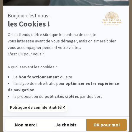
MON PANIER
ACCÈS
Bonjour c'est nous...
CONTACT
les Cookies !
INFORMATIONS
CONDITIONS GÉNÉRALES DE VENTE
On a attendu d'être sûrs que le contenu de ce site
MENTIONS LÉGALES
CONDITIONS GÉNÉRALES - BONS CADEAUX
vous intéresse avant de vous déranger, mais on aimerait bien
POLITIQUE DE CONFIDENTIALITÉ
vous accompagner pendant votre visite...
C'est OK pour vous ?
A quoi servent les cookies ?
THALASSO SPA LES ISSAMBRES - RÉSIDENCE LES CALANQUES PIERRE &
Le
bon fonctionnement
du site
l'analyse de notre trafic pour
optimiser
votre expérience
VACANCES**** - BOULEVARD DU MÉROU - 83380 LES ISSAMBRES -
de navigation
la proposition de
publicités ciblées
par des tiers
CLIQUEZ-ICI POUR MODIFIER VOS PRÉFÉRENCES EN MATIÈRE DE COOKIES
Politique de confidentialité
RETROUVEZ-NOUS SUR :
Non merci
Je choisis
OK pour moi