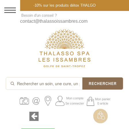
Menu
-10% sur les produits détox THALGO
DESTINATION
Besoin d'un conseil ?
contact@thalassoissambres.com
THALASSO SPA
CURES ET FORFAITS
SOINS À LA CARTE
ABONNEMENTS
IDÉES CADEAUX
RECHERCHER
PROMOS
Mon compte
Mon panier
Se connecter
0 article
PRODUITS THALGO