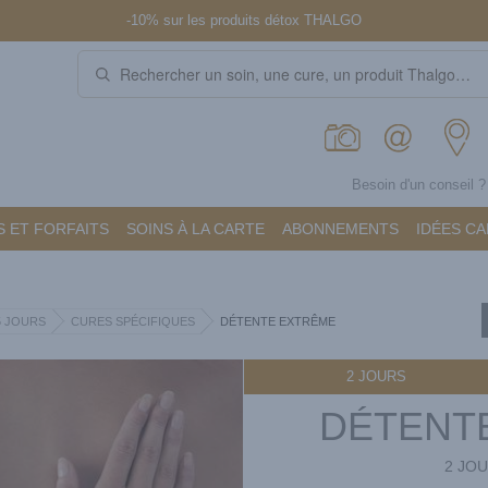
-10% sur les produits détox THALGO
Besoin d'un conseil 
 ET FORFAITS
SOINS À LA CARTE
ABONNEMENTS
IDÉES C
5 JOURS
CURES SPÉCIFIQUES
DÉTENTE EXTRÊME
2 JOURS
DÉTENT
2 JOU