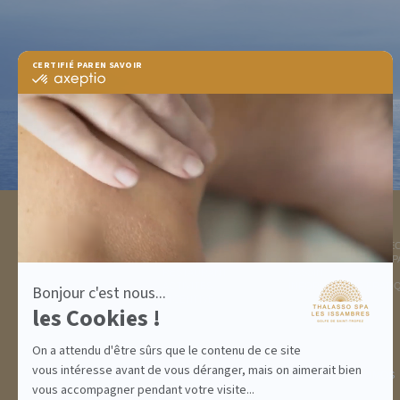
CERTIFIÉ PAR
EN SAVOIR PLUS SUR
certifié
par
Axeptio
-
En
savoir
plus
sur
Axeptio
DESTINATION
THALASSO SPA
GOLFE DE ST TROPEZ
LA THALASSO EN VIDÉ
HÉBERGEMENTS
CENTRE THALASSO SP
RESTAURANT
BASSIN
ACTIVITÉS
INFORMATIONS PRATI
Bonjour c'est nous...
INCENTIVE
les Cookies !
On a attendu d'être sûrs que le contenu de ce site
vous intéresse avant de vous déranger, mais on aimerait bien
ABONNEMENTS
IDÉES CADEAUX
PROMOS
vous accompagner pendant votre visite...