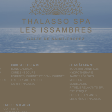
CURES ET FORFAITS
SOINS À LA CARTE
O
BONS CADEAUX
BOOSTER D'ÉNERGIE
A
CURE 2 - 5 JOURS
HYDROTHÉRAPIE
FORFAITS JOURNÉE ET DEMI-JOURNÉE
JAMBES LÉGÈRES
QUES
LES FORFAITS EN DUO
MINCEUR
CARTE THALASSO
MODELAGES
RITUELS RELAXANTS SPA
ESTHÉTIQUE
POUR LES ENFANTS
LES APÉROS THALASSO
PRODUITS THALGO
COFFRETS