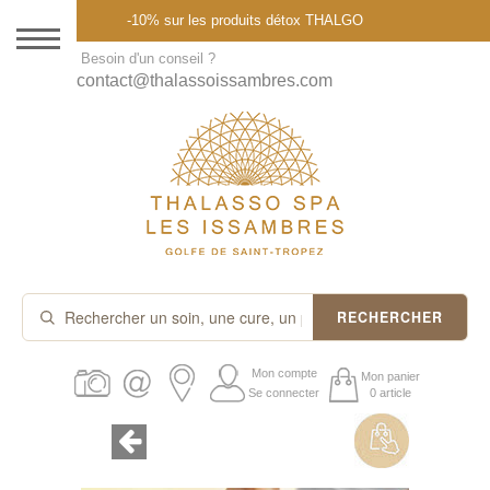
Menu
-10% sur les produits détox THALGO
DESTINATION
Besoin d'un conseil ?
contact@thalassoissambres.com
THALASSO SPA
CURES ET FORFAITS
SOINS À LA CARTE
ABONNEMENTS
IDÉES CADEAUX
RECHERCHER
PROMOS
Mon compte
Mon panier
Se connecter
0 article
PRODUITS THALGO