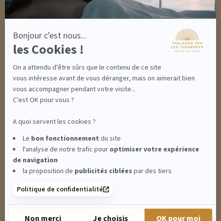
MON PANIER
ACCÈS
Bonjour c'est nous...
CONTACT
les Cookies !
INFORMATIONS
CONDITIONS GÉNÉRALES DE VENTE
On a attendu d'être sûrs que le contenu de ce site
MENTIONS LÉGALES
CONDITIONS GÉNÉRALES - BONS CADEAUX
vous intéresse avant de vous déranger, mais on aimerait bien
POLITIQUE DE CONFIDENTIALITÉ
vous accompagner pendant votre visite...
C'est OK pour vous ?
A quoi servent les cookies ?
THALASSO SPA LES ISSAMBRES - RÉSIDENCE LES CALANQUES PIERRE &
Le
bon fonctionnement
du site
l'analyse de notre trafic pour
optimiser
votre expérience
VACANCES**** - BOULEVARD DU MÉROU - 83380 LES ISSAMBRES -
de navigation
la proposition de
publicités ciblées
par des tiers
CLIQUEZ-ICI POUR MODIFIER VOS PRÉFÉRENCES EN MATIÈRE DE COOKIES
Politique de confidentialité
RETROUVEZ-NOUS SUR :
Non merci
Je choisis
OK pour moi