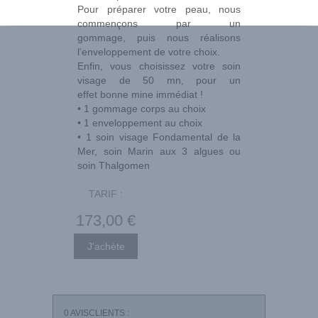
Pour préparer votre peau, nous
commençons par un
gommage, puis nous réalisons
l’enveloppement de votre choix.
Enfin, vous choisissez votre soin
visage de 50 mn, pour un
effet bonne mine immédiat !
• 1 gommage corps au choix
• 1 enveloppement au choix
• 1 soin visage Fondamental de la
Mer, soin Marin aux 3 algues ou
soin Thalgomen
TARIF :
173
,00
€
0
AVISCLIENTS :