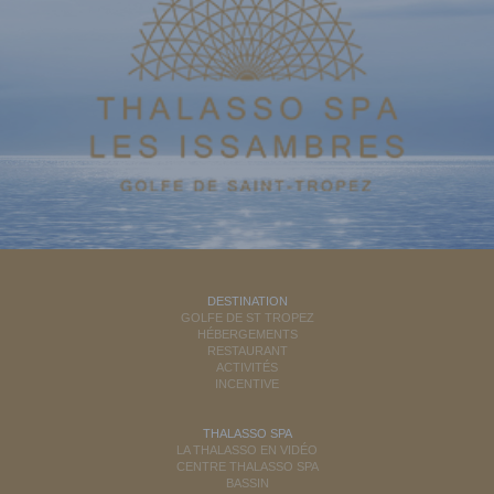
DESTINATION
GOLFE DE ST TROPEZ
HÉBERGEMENTS
RESTAURANT
ACTIVITÉS
INCENTIVE
THALASSO SPA
LA THALASSO EN VIDÉO
CENTRE THALASSO SPA
BASSIN