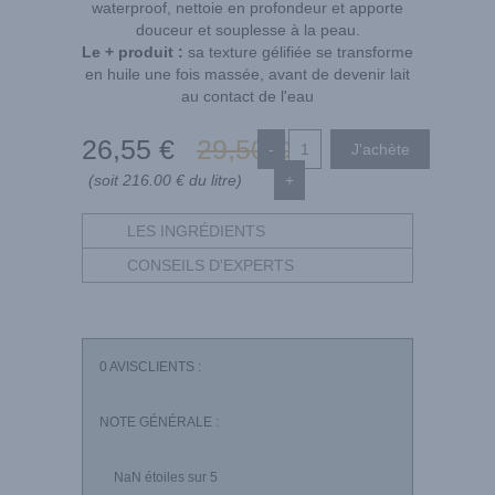
waterproof, nettoie en profondeur et apporte
douceur et souplesse à la peau.
Le + produit :
sa texture gélifiée se transforme
en huile une fois massée, avant de devenir lait
au contact de l'eau
26
,55
€
29
,50
€
-
(soit 216.00 € du litre)
+
LES INGRÉDIENTS
CONSEILS D'EXPERTS
0
AVISCLIENTS :
NOTE GÉNÉRALE :
NaN
étoiles sur 5