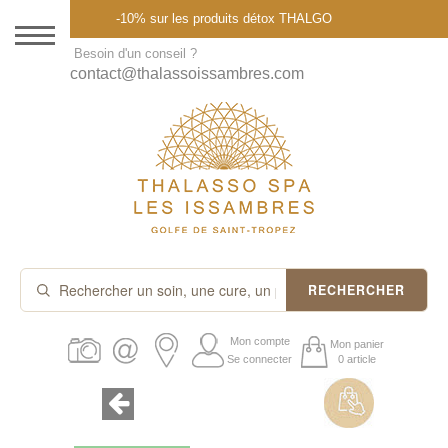
Menu
-10% sur les produits détox THALGO
DESTINATION
Besoin d'un conseil ?
contact@thalassoissambres.com
THALASSO SPA
CURES ET FORFAITS
SOINS À LA CARTE
ABONNEMENTS
IDÉES CADEAUX
RECHERCHER
PROMOS
Mon compte
Mon panier
Se connecter
0 article
PRODUITS THALGO