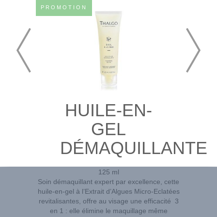
PROMOTION
HUILE-EN-
GEL
DÉMAQUILLANTE
125 ml
Soin démaquillant expert par excellence, cette
huile-en-gel à l’Extrait d’Algues Micro-Eclatées
revitalisantes, offre au visage une efficacité 3
en 1 : elle élimine le maquillage même