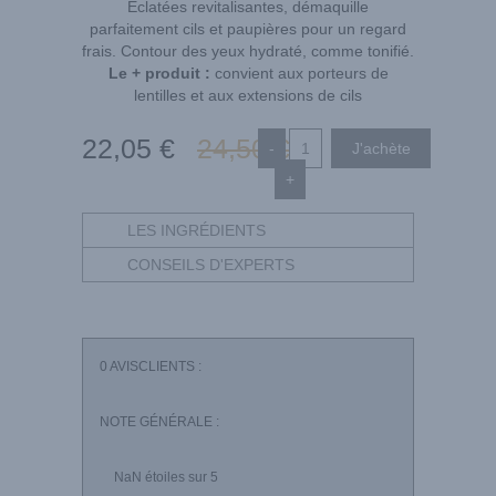
Eclatées revitalisantes, démaquille
parfaitement cils et paupières pour un regard
frais. Contour des yeux hydraté, comme tonifié.
Le + produit :
convient aux porteurs de
lentilles et aux extensions de cils
22
,05
€
24
,50
€
-
+
LES INGRÉDIENTS
CONSEILS D'EXPERTS
0
AVISCLIENTS :
NOTE GÉNÉRALE :
NaN
étoiles sur 5