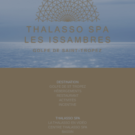
DESTINATION
GOLFE DE ST TROPEZ
HÉBERGEMENTS
RESTAURANT
ACTIVITÉS
INCENTIVE
THALASSO SPA
LA THALASSO EN VIDÉO
CENTRE THALASSO SPA
BASSIN