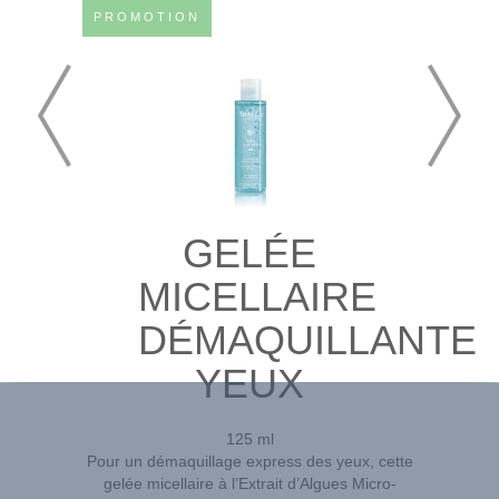
PROMOTION
GELÉE
MICELLAIRE
DÉMAQUILLANTE
YEUX
125 ml
Pour un démaquillage express des yeux, cette
gelée micellaire à l’Extrait d’Algues Micro-