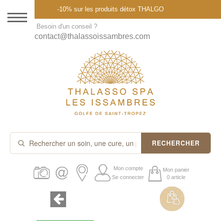
Menu
-10% sur les produits détox THALGO
DESTINATION
Besoin d'un conseil ?
contact@thalassoissambres.com
THALASSO SPA
CURES ET FORFAITS
SOINS À LA CARTE
ABONNEMENTS
IDÉES CADEAUX
RECHERCHER
PROMOS
Mon compte
Mon panier
Se connecter
0 article
PRODUITS THALGO