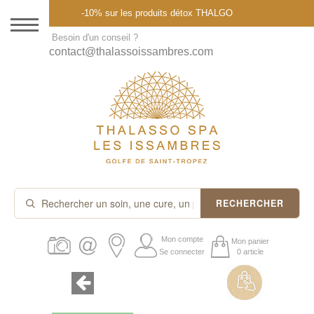
Menu
-10% sur les produits détox THALGO
DESTINATION
Besoin d'un conseil ?
contact@thalassoissambres.com
THALASSO SPA
CURES ET FORFAITS
SOINS À LA CARTE
ABONNEMENTS
IDÉES CADEAUX
RECHERCHER
PROMOS
Mon compte
Mon panier
Se connecter
0 article
PRODUITS THALGO