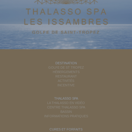
DESTINATION
GOLFE DE ST TROPEZ
HÉBERGEMENTS
RESTAURANT
ACTIVITÉS
INCENTIVE
THALASSO SPA
LA THALASSO EN VIDÉO
CENTRE THALASSO SPA
BASSIN
INFORMATIONS PRATIQUES
CURES ET FORFAITS