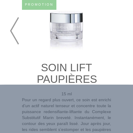
PROMOTION
SOIN LIFT
PAUPIÈRES
15 ml
Pour un regard plus ouvert, ce soin est enrichi
d’un actif naturel tenseur et concentre toute la
puissance redensifiante-liftante du Complexe
Substitutif Marin breveté. Instantanément, le
contour des yeux paraît lissé. Jour après jour,
les rides semblent s’estomper et les paupières