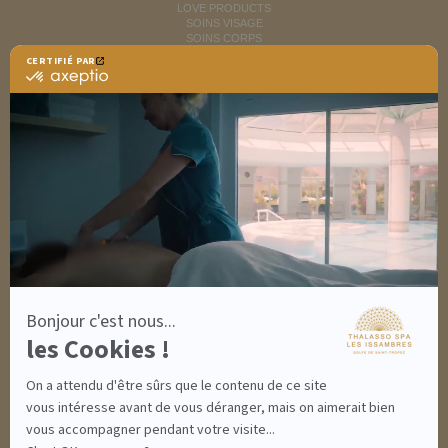
LOVE PRODUCTS
SOINS VISAGE
SOINS CORPS
MINCEUR
CERTIFIÉ PAR
RITUELS SOINS SPA
certifié
SOINS HOMME
par
SOLAIRES
Axeptio
NUTRITION / INFUSIONS
-
OUTLET
En
savoir
plus
DÉCOUVRIR EN IMAGES
sur
NEWSLETTERS
Axeptio
8 BONNES RAISONS DE VENIR
MON COMPTE
MON PANIER
ACCÈS
Bonjour c'est nous...
CONTACT
les Cookies !
INFORMATIONS
CONDITIONS GÉNÉRALES DE VENTE
On a attendu d'être sûrs que le contenu de ce site
MENTIONS LÉGALES
CONDITIONS GÉNÉRALES - BONS CADEAUX
vous intéresse avant de vous déranger, mais on aimerait bien
POLITIQUE DE CONFIDENTIALITÉ
vous accompagner pendant votre visite...