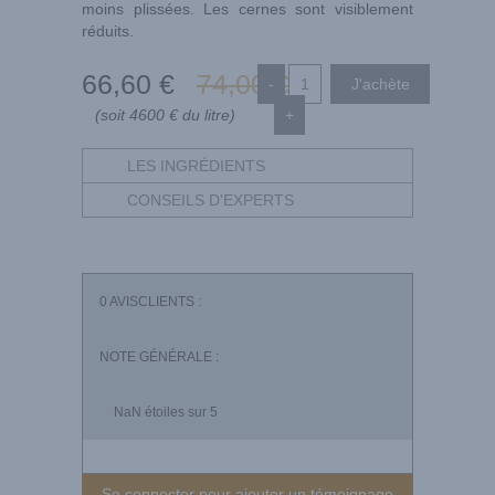
moins plissées. Les cernes sont visiblement
réduits.
66
,60
€
74
,00
€
-
(soit 4600 € du litre)
+
LES INGRÉDIENTS
CONSEILS D'EXPERTS
0
AVISCLIENTS :
NOTE GÉNÉRALE :
NaN
étoiles sur 5
Se connecter pour ajouter un témoignage