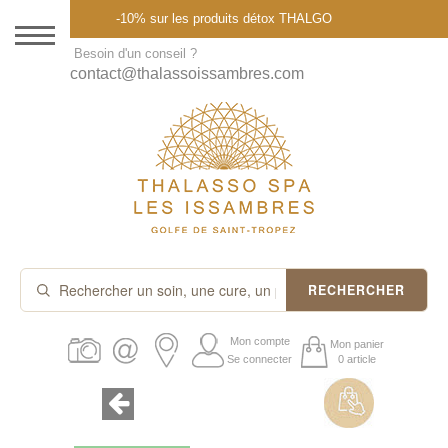
Menu
-10% sur les produits détox THALGO
DESTINATION
Besoin d'un conseil ?
contact@thalassoissambres.com
THALASSO SPA
CURES ET FORFAITS
SOINS À LA CARTE
ABONNEMENTS
IDÉES CADEAUX
RECHERCHER
PROMOS
Mon compte
Mon panier
Se connecter
0 article
PRODUITS THALGO