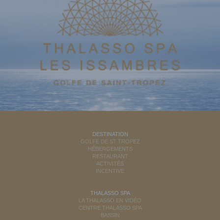
DESTINATION
GOLFE DE ST TROPEZ
HÉBERGEMENTS
RESTAURANT
ACTIVITÉS
INCENTIVE
THALASSO SPA
LA THALASSO EN VIDÉO
CENTRE THALASSO SPA
BASSIN