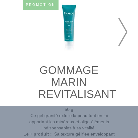
PROMOTION
GOMMAGE
MARIN
REVITALISANT
50 g
Ce gel granité exfolie la peau tout en lui
apportant les minéraux et oligo-éléments
indispensables à sa vitalité.
Le + produit :
Sa texture gélifiée enveloppant